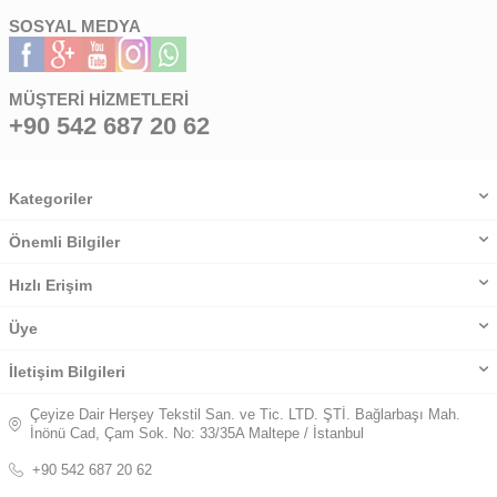
SOSYAL MEDYA
MÜŞTERI HIZMETLERI
+90 542 687 20 62
Kategoriler
Önemli Bilgiler
Hızlı Erişim
Üye
İletişim Bilgileri
Çeyize Dair Herşey Tekstil San. ve Tic. LTD. ŞTİ. Bağlarbaşı Mah.
İnönü Cad, Çam Sok. No: 33/35A Maltepe / İstanbul
+90 542 687 20 62