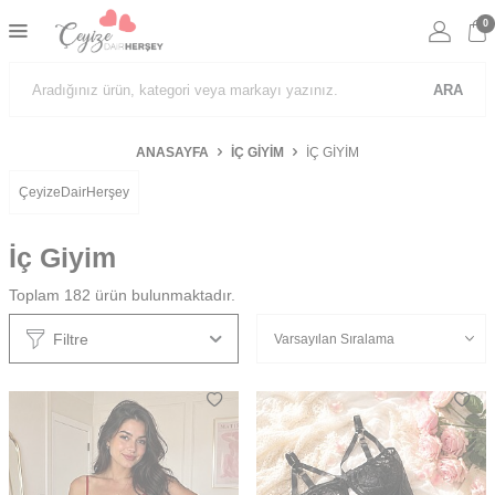
0
ARA
ANASAYFA
İÇ GIYIM
İÇ GIYIM
ÇeyizeDairHerşey
İç Giyim
Toplam
182
ürün bulunmaktadır.
Filtre