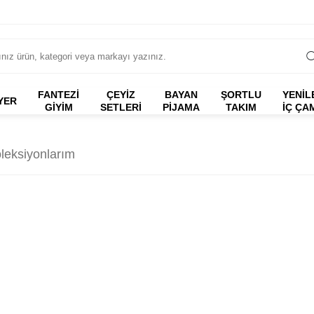
FANTEZI
ÇEYİZ
BAYAN
ŞORTLU
YENİL
YER
GIYIM
SETLERİ
PİJAMA
TAKIM
İÇ ÇA
leksiyonlarım