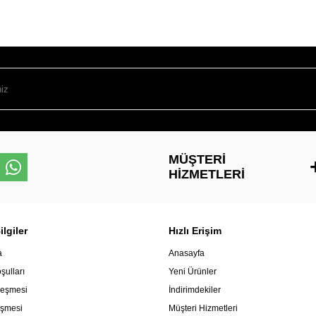
MÜŞTERI
HIZMETLERI
lgiler
Hızlı Erişim
a
Anasayfa
şulları
Yeni Ürünler
leşmesi
İndirimdekiler
eşmesi
Müşteri Hizmetleri