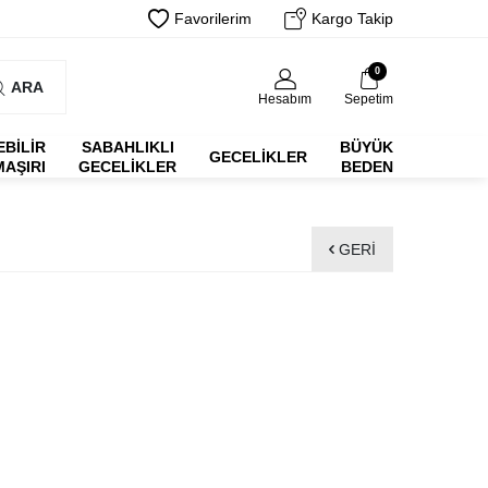
Favorilerim
Kargo Takip
0
ARA
Hesabım
Sepetim
EBİLİR
SABAHLIKLI
BÜYÜK
GECELIKLER
MAŞIRI
GECELIKLER
BEDEN
GERI