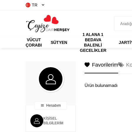
TR
1 ALANA 1
VÜCUT
BEDAVA
SÜTYEN
JARTİ
ÇORABI
BALENLI
GECELIKLER
Favorilerim
Ko
Ürün bulunamadı
Hesabım
KIŞISEL
BILGILERIM