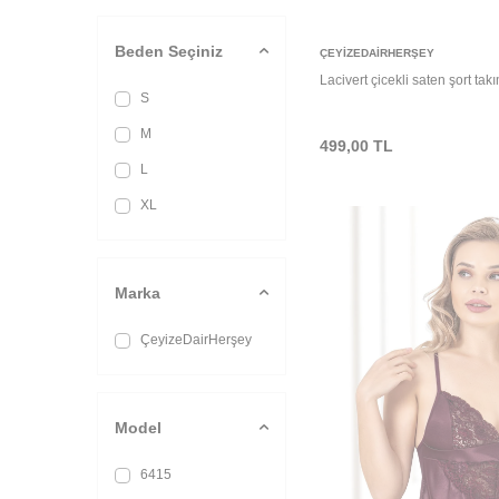
Siyah
Beden Seçiniz
Sepete Ekle
ÇEYIZEDAIRHERŞEY
Lacivert çicekli saten şort ta
S
M
499,00
TL
L
XL
Marka
ÇeyizeDairHerşey
Model
6415