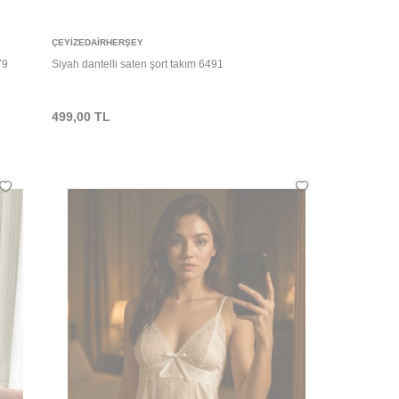
Sepete Ekle
ÇEYIZEDAIRHERŞEY
79
Siyah dantelli saten şort takım 6491
499,00
TL