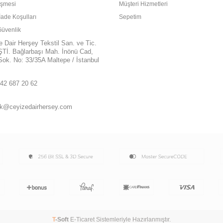
eşmesi
Müşteri Hizmetleri
İade Koşulları
Sepetim
 Güvenlik
e Dair Herşey Tekstil San. ve Tic.
ŞTİ. Bağlarbaşı Mah. İnönü Cad,
ok. No: 33/35A Maltepe / İstanbul
42 687 20 62
k@ceyizedairhersey.com
T
-Soft
E-Ticaret
Sistemleriyle Hazırlanmıştır.