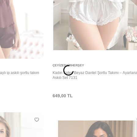
Sepete Ekle
ÇEYIZEDAIRHERŞEY
lı ip askılı şortlu takım
Kadın Saten Beyaz Dantel Şortlu Takımı – Ayarlana
Askılı Set 7131
649,00
TL