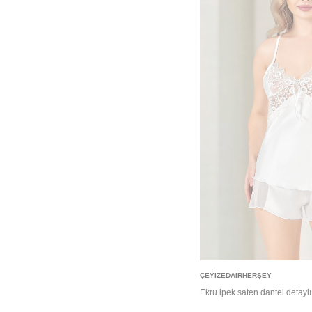
Sepete Ekle
ÇEYIZEDAIRHERŞEY
Ekru ipek saten dantel detaylı 