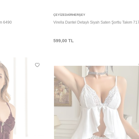
Sepete Ekle
ÇEYIZEDAIRHERŞEY
kım 6490
Virella Dantel Detaylı Siyah Saten Şortlu Takım 71
599,00
TL