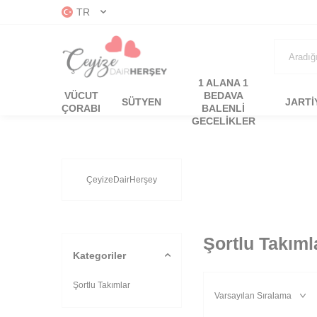
TR
1 ALANA 1
VÜCUT
BEDAVA
SÜTYEN
JARTİ
ÇORABI
BALENLI
GECELIKLER
ÇeyizeDairHerşey
Şortlu Takıml
Kategoriler
Şortlu Takımlar