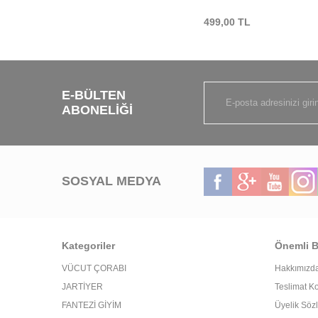
499,00
TL
E-BÜLTEN
ABONELIĞI
SOSYAL MEDYA
Kategoriler
Önemli Bi
VÜCUT ÇORABI
Hakkımızd
JARTİYER
Teslimat Ko
FANTEZİ GİYİM
Üyelik Söz