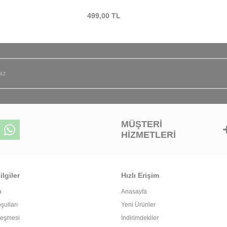
499,00
TL
MÜŞTERI
HIZMETLERI
lgiler
Hızlı Erişim
a
Anasayfa
şulları
Yeni Ürünler
leşmesi
İndirimdekiler