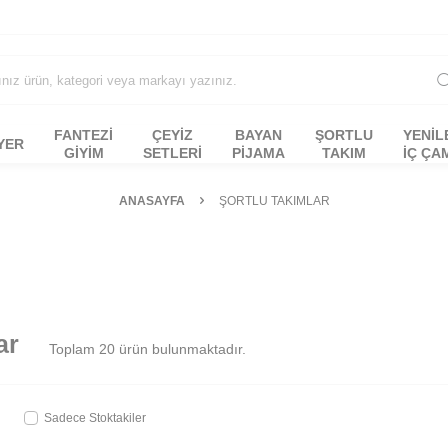
FANTEZI
ÇEYİZ
BAYAN
ŞORTLU
YENİL
YER
GIYIM
SETLERİ
PİJAMA
TAKIM
İÇ ÇA
ANASAYFA
ŞORTLU TAKIMLAR
ar
Toplam
20
ürün bulunmaktadır.
Sadece Stoktakiler