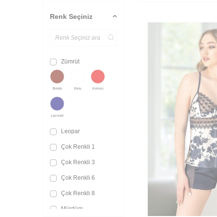
Renk Seçiniz
Zümrüt
Bordo
Ekru
Kırmızı
Lacivert
Leopar
Çok Renkli 1
Çok Renkli 3
Çok Renkli 6
Çok Renkli 8
Mürdüm