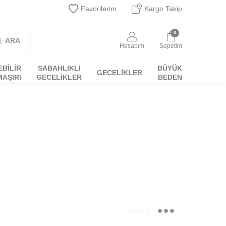
Favorilerim
Kargo Takip
0
ARA
Hesabım
Sepetim
EBİLİR
SABAHLIKLI
BÜYÜK
GECELIKLER
MAŞIRI
GECELIKLER
BEDEN