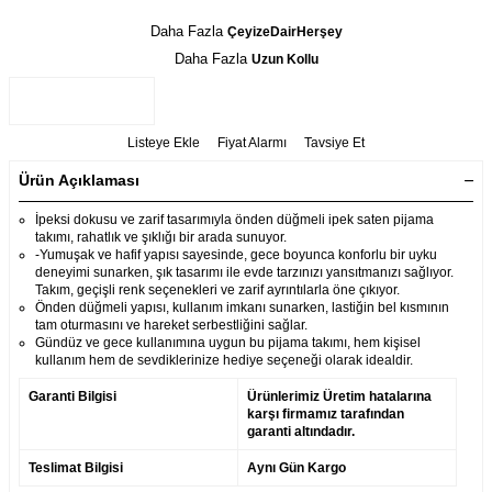
Daha Fazla
ÇeyizeDairHerşey
Daha Fazla
Uzun Kollu
Listeye Ekle
Fiyat Alarmı
Tavsiye Et
Ürün Açıklaması
İpeksi dokusu ve zarif tasarımıyla önden düğmeli ipek saten pijama
takımı, rahatlık ve şıklığı bir arada sunuyor.
-Yumuşak ve hafif yapısı sayesinde, gece boyunca konforlu bir uyku
deneyimi sunarken, şık tasarımı ile evde tarzınızı yansıtmanızı sağlıyor.
Takım, geçişli renk seçenekleri ve zarif ayrıntılarla öne çıkıyor.
Önden düğmeli yapısı, kullanım imkanı sunarken, lastiğin bel kısmının
tam oturmasını ve hareket serbestliğini sağlar.
Gündüz ve gece kullanımına uygun bu pijama takımı, hem kişisel
kullanım hem de sevdiklerinize hediye seçeneği olarak idealdir.
Garanti Bilgisi
Ürünlerimiz Üretim hatalarına
karşı firmamız tarafından
garanti altındadır.
Teslimat Bilgisi
Aynı Gün Kargo