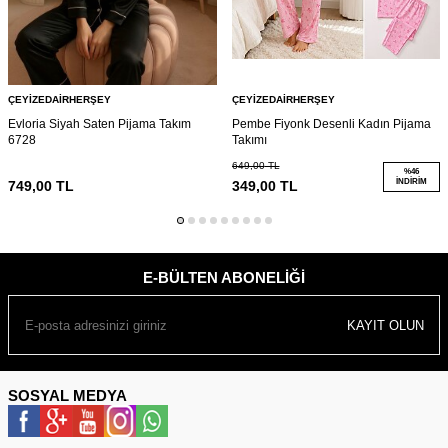
ÇEYIZEDAIRHERŞEY
ÇEYIZEDAIRHERŞEY
Evloria Siyah Saten Pijama Takım
Pembe Fiyonk Desenli Kadın Pijama
6728
Takımı
649,00
TL
%
46
İNDIRIM
749,00
TL
349,00
TL
E-BÜLTEN ABONELIĞI
KAYIT OLUN
SOSYAL MEDYA