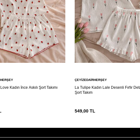
RHERŞEY
ÇEYIZEDAIRHERŞEY
Love Kadın İnce Askılı Şort Takımı
La Tulipe Kadın Lale Desenli Fırfır Deta
Şort Takım
L
549,00
TL