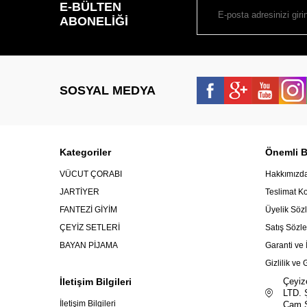
E-BÜLTEN
ABONELIĞI
SOSYAL MEDYA
Kategoriler
Önemli Bi
VÜCUT ÇORABI
Hakkımızd
JARTİYER
Teslimat Ko
FANTEZİ GİYİM
Üyelik Söz
ÇEYİZ SETLERİ
Satış Sözl
BAYAN PİJAMA
Garanti ve 
Gizlilik ve
İletişim Bilgileri
Çeyiz
LTD. 
İletişim Bilgileri
Çam S