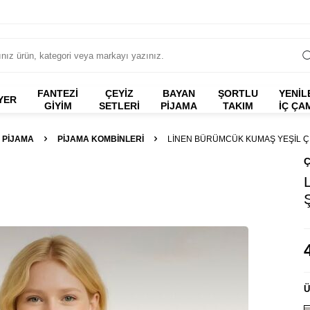
FANTEZI
ÇEYİZ
BAYAN
ŞORTLU
YENİL
YER
GIYIM
SETLERİ
PİJAMA
TAKIM
İÇ ÇA
 PIJAMA
PIJAMA KOMBINLERI
LINEN BÜRÜMCÜK KUMAŞ YEŞIL ÇI
Ç
Ü