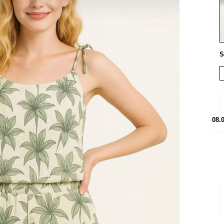
S
08.