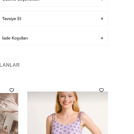
garanti altındadır.
Teslimat Bilgisi
Aynı Gün Kargo
Tavsiye Et
İade Koşulları
ILANLAR