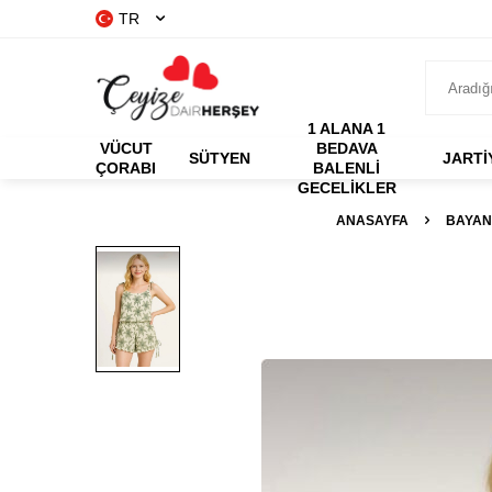
TR
1 ALANA 1
VÜCUT
BEDAVA
SÜTYEN
JARTİ
ÇORABI
BALENLI
GECELIKLER
ANASAYFA
BAYAN