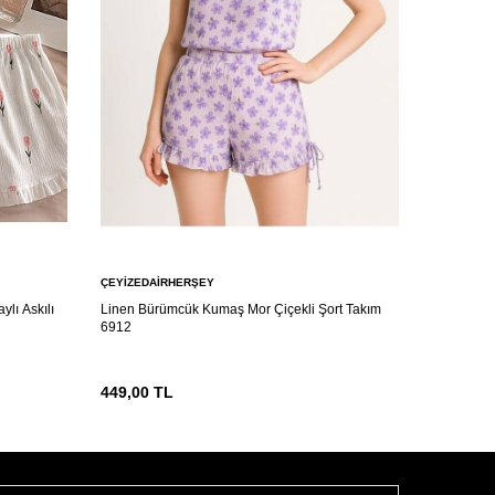
ÇEYIZEDAIRHERŞEY
ÇEYIZEDA
ylı Askılı
Linen Bürümcük Kumaş Mor Çiçekli Şort Takım
Luna Veil
6912
449,00
TL
449,00
T