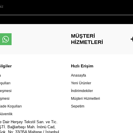
MÜŞTERI
HIZMETLERI
lgiler
Hızlı Erişim
a
Anasayfa
şulları
Yeni Ürünler
leşmesi
İndirimdekiler
eşmesi
Müşteri Hizmetleri
İade Koşulları
Sepetim
 Güvenlik
e Dair Herşey Tekstil San. ve Tic.
ŞTİ. Bağlarbaşı Mah. İnönü Cad,
ok. No: 33/35A Maltepe / İstanbul