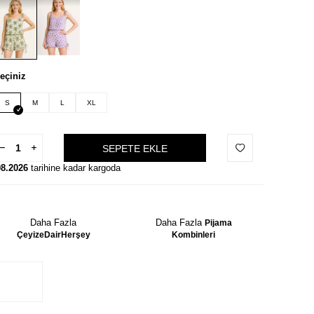
eçiniz
S
M
L
XL
SEPETE EKLE
08.2026
tarihine kadar kargoda
Daha Fazla
Daha Fazla
Pijama
ÇeyizeDairHerşey
Kombinleri