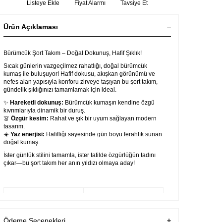
Listeye Ekle
Fiyat Alarmı
Tavsiye Et
Ürün Açıklaması
Bürümcük Şort Takım – Doğal Dokunuş, Hafif Şıklık!
Sıcak günlerin vazgeçilmez rahatlığı, doğal bürümcük
kumaş ile buluşuyor! Hafif dokusu, akışkan görünümü ve
nefes alan yapısıyla konforu zirveye taşıyan bu şort takım,
gündelik şıklığınızı tamamlamak için ideal.
✨
Hareketli dokunuş:
Bürümcük kumaşın kendine özgü
kıvrımlarıyla dinamik bir duruş.
👗
Özgür kesim:
Rahat ve şık bir uyum sağlayan modern
tasarım.
☀️
Yaz enerjisi:
Hafifliği sayesinde gün boyu ferahlık sunan
doğal kumaş.
İster günlük stilini tamamla, ister tatilde özgürlüğün tadını
çıkar—bu şort takım her anın yıldızı olmaya aday!
Garanti Bilgisi
Ürünlerimiz Üretim
hatalarına karşı
firmamız tarafından
Ödeme Seçenekleri