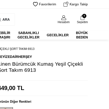
Favorilerim
Kargo Takip
0
ARA
Hesabım
Sepetim
EBİLİR
SABAHLIKLI
BÜYÜK
GECELIKLER
MAŞIRI
GECELIKLER
BEDEN
ÇEKLI ŞORT TAKIM 6913
EYIZEDAIRHERŞEY
Linen Bürümcük Kumaş Yeşil Çiçekli
Şort Takım 6913
449,00
TL
rünün Diğer Renkleri