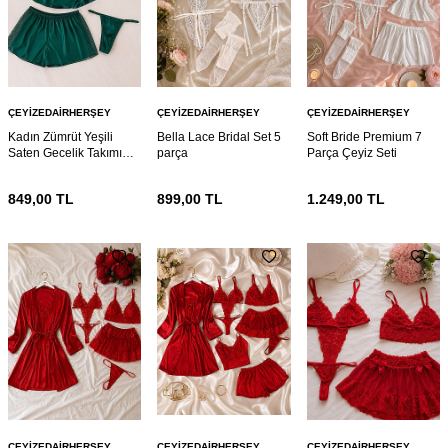
ÇEYIZEDAIRHERŞEY
ÇEYIZEDAIRHERŞEY
ÇEYIZEDAIRHERŞEY
Kadın Zümrüt Yeşili
Bella Lace Bridal Set 5
Soft Bride Premium 7
Saten Gecelik Takımı
parça
Parça Çeyiz Seti
4’lü Dantel Detaylı
Şortlu Pijama Sütyen
849,00
TL
899,00
TL
1.249,00
TL
Çeyizlik Set
ÇEYIZEDAIRHERŞEY
ÇEYIZEDAIRHERŞEY
ÇEYIZEDAIRHERŞEY