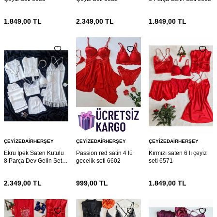
1.849,00
TL
2.349,00
TL
1.849,00
TL
ÇEYIZEDAIRHERŞEY
ÇEYIZEDAIRHERŞEY
ÇEYIZEDAIRHERŞEY
Ekru Ipek Saten Kutulu
Passion red satin 4 lü
Kırmızı saten 6 lı çeyiz
8 Parça Dev Gelin Seti
gecelik seti 6602
seti 6571
6664
2.349,00
TL
999,00
TL
1.849,00
TL