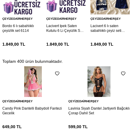
ÇEYIZEDAIRHERŞEY
ÇEYIZEDAIRHERŞEY
ÇEYIZEDAIRHERŞEY
Bordo 6 lı sabahlıklı
Lacivert Ipek Saten
Lacivert 6 lı saten
çeyizlik set 6114
Kutulu 6 Li Çeyizlik Set
sabahlıklı çeyiz seti
6021
5922
1.849,00
TL
1.849,00
TL
1.849,00
TL
Toplam
400
ürün bulunmaktadır.
ÇEYIZEDAIRHERŞEY
ÇEYIZEDAIRHERŞEY
Candy Pink Dantelli Babydoll Fantezi
Lavinia Siyah Dantel Jartiyerli Bağcıklı
Gecelik
Çorap Dahil Set
649,00
TL
599,00
TL