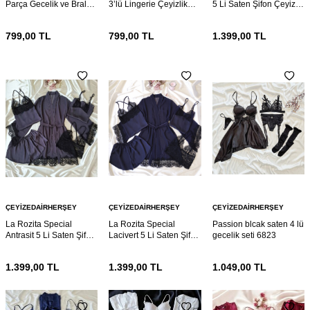
Parça Gecelik ve Bralet
3’lü Lingerie Çeyizlik
5 Li Saten Şifon Çeyiz
seti 6881
Set – Gecelik, Sütyen ve
Seti 6862
Külot
799,00
TL
799,00
TL
1.399,00
TL
ÇEYIZEDAIRHERŞEY
ÇEYIZEDAIRHERŞEY
ÇEYIZEDAIRHERŞEY
La Rozita Special
La Rozita Special
Passion blcak saten 4 lü
Antrasit 5 Li Saten Şifon
Lacivert 5 Li Saten Şifon
gecelik seti 6823
Çeyiz Seti 6857
Çeyiz Seti 6856
1.399,00
TL
1.399,00
TL
1.049,00
TL