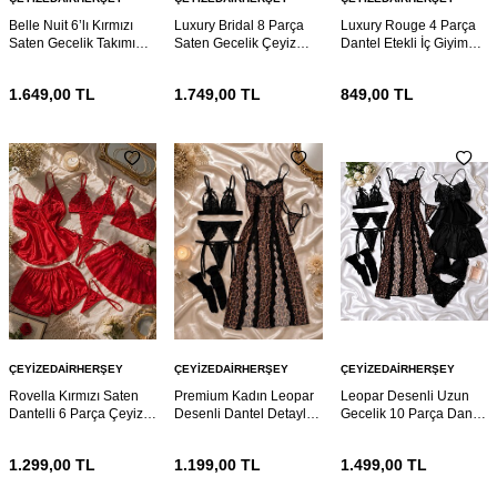
Belle Nuit 6’lı Kırmızı
Luxury Bridal 8 Parça
Luxury Rouge 4 Parça
Saten Gecelik Takımı
Saten Gecelik Çeyiz
Dantel Etekli İç Giyim
Dantelli Sabahlıklı Çeyiz
Sabahlık Takımı
Takımı
Seti
1.649,00
TL
1.749,00
TL
849,00
TL
ÇEYIZEDAIRHERŞEY
ÇEYIZEDAIRHERŞEY
ÇEYIZEDAIRHERŞEY
Rovella Kırmızı Saten
Premium Kadın Leopar
Leopar Desenli Uzun
Dantelli 6 Parça Çeyiz
Desenli Dantel Detaylı 6
Gecelik 10 Parça Dantel
Gecelik ve Sabahlık Seti
Parça Gecelik Takımı
Detaylı Kadın Ev Giyim
ve Çeyiz Seti
1.299,00
TL
1.199,00
TL
1.499,00
TL