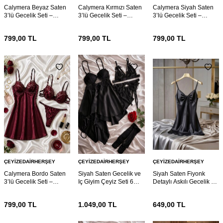
Calymera Beyaz Saten
Calymera Kırmızı Saten
Calymera Siyah Saten
3’lü Gecelik Seti –
3’lü Gecelik Seti –
3’lü Gecelik Seti –
Dantel Detaylı Sütyen
Dantel Detaylı Sütyen
Dantel Detaylı Sütyen
Takım
Takım
Takım
799,00
TL
799,00
TL
799,00
TL
ÇEYIZEDAIRHERŞEY
ÇEYIZEDAIRHERŞEY
ÇEYIZEDAIRHERŞEY
Calymera Bordo Saten
Siyah Saten Gecelik ve
Siyah Saten Fiyonk
3’lü Gecelik Seti –
Iç Giyim Çeyiz Seti 6
Detaylı Askılı Gecelik –
Dantel Detaylı Sütyen
Parça 7168
Şık ve Mini Nightdress
Takım
799,00
TL
1.049,00
TL
649,00
TL