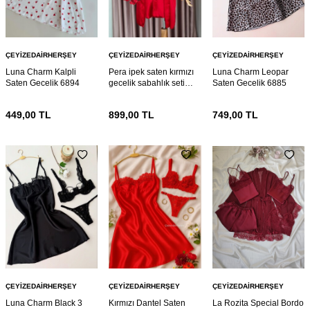
ÇEYIZEDAIRHERŞEY
ÇEYIZEDAIRHERŞEY
ÇEYIZEDAIRHERŞEY
Luna Charm Kalpli
Pera ipek saten kırmızı
Luna Charm Leopar
Saten Gecelik 6894
gecelik sabahlık seti
Saten Gecelik 6885
6886
449,00
TL
899,00
TL
749,00
TL
ÇEYIZEDAIRHERŞEY
ÇEYIZEDAIRHERŞEY
ÇEYIZEDAIRHERŞEY
Luna Charm Black 3
Kırmızı Dantel Saten
La Rozita Special Bordo