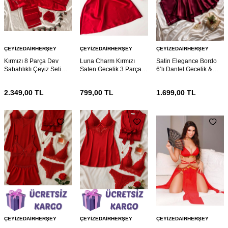
ÇEYIZEDAIRHERŞEY
ÇEYIZEDAIRHERŞEY
ÇEYIZEDAIRHERŞEY
Kırmızı 8 Parça Dev
Luna Charm Kırmızı
Satin Elegance Bordo
Sabahlıklı Çeyiz Seti
Saten Gecelik 3 Parça
6’lı Dantel Gecelik &
7082
Gecelik ve Bralet seti
Pijama Seti 7072
7074
2.349,00
TL
799,00
TL
1.699,00
TL
ÇEYIZEDAIRHERŞEY
ÇEYIZEDAIRHERŞEY
ÇEYIZEDAIRHERŞEY