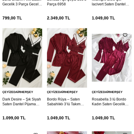
Gecelik 3 Parça Gecelik
Parça 6958
lacivert Saten Dantel
ve Bralet seti 6953
Pijama 6942
799,00
TL
2.349,00
TL
1.049,00
TL
ÇEYIZEDAIRHERŞEY
ÇEYIZEDAIRHERŞEY
ÇEYIZEDAIRHERŞEY
Dark Desire – Şık Siyah
Bordo Rüya – Saten
Rosabella 3 lü Bordo
Saten Dantel Pijama
Sabahlıklı 3’lü Takım
Kadın Saten Gecelik
Seti (3 Parça) 6941
6940
Sabahlık Çeyiz Seti
6930
1.099,00
TL
1.049,00
TL
1.049,00
TL