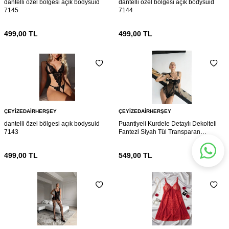
dantelli özel bölgesi açık bodysuid
dantelli özel bölgesi açık bodysuid
7145
7144
499,00
TL
499,00
TL
ÇEYIZEDAIRHERŞEY
ÇEYIZEDAIRHERŞEY
dantelli özel bölgesi açık bodysuid
Puantiyeli Kurdele Detaylı Dekolteli
7143
Fantezi Siyah Tül Transparan
Babydoll 7136
499,00
TL
549,00
TL