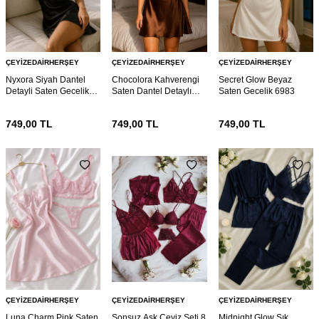
ÇEYIZEDAIRHERŞEY
ÇEYIZEDAIRHERŞEY
ÇEYIZEDAIRHERŞEY
Nyxora Siyah Dantel
Chocolora Kahverengi
Secret Glow Beyaz
Detayli Saten Gecelik
Saten Dantel Detaylı
Saten Gecelik 6983
6985
Askılı Gecelik 6985
749,00
TL
749,00
TL
749,00
TL
ÇEYIZEDAIRHERŞEY
ÇEYIZEDAIRHERŞEY
ÇEYIZEDAIRHERŞEY
Luna Charm Pink Saten
Sonsuz Aşk Çeyiz Seti 8
Midnight Glow Şık