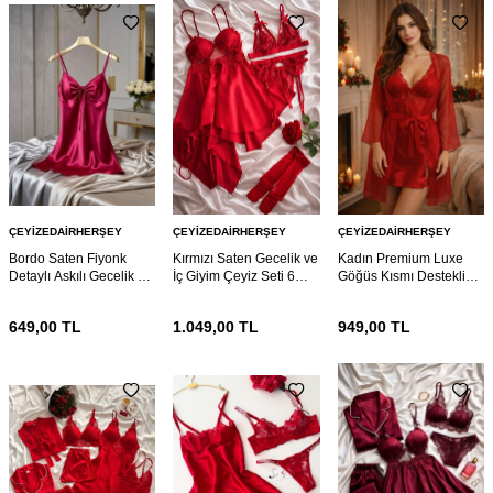
ÇEYIZEDAIRHERŞEY
ÇEYIZEDAIRHERŞEY
ÇEYIZEDAIRHERŞEY
Bordo Saten Fiyonk
Kırmızı Saten Gecelik ve
Kadın Premium Luxe
Detaylı Askılı Gecelik –
İç Giyim Çeyiz Seti 6
Göğüs Kısmı Destekli
Şık ve Mini Nightdress
Parça 7114
Dantelli Gecelik &
Sabahlık Takımı
649,00
TL
1.049,00
TL
949,00
TL