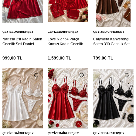
ÇEYIZEDAIRHERŞEY
ÇEYIZEDAIRHERŞEY
ÇEYIZEDAIRHERŞEY
Narissa 2’li Kadın Saten
Love Night 4 Parça
Calymera Kahverengi
Gecelik Seti Dantel
Kırmızı Kadın Gecelik
Saten 3’lü Gecelik Seti –
Detaylı Sabahlıklı
Çeyiz Seti
Dantel Detaylı Sütyen
Kırmızı Gecelik Takımı
Takım
999,00
TL
1.599,00
TL
799,00
TL
ÇEYIZEDAIRHERŞEY
ÇEYIZEDAIRHERŞEY
ÇEYIZEDAIRHERŞEY