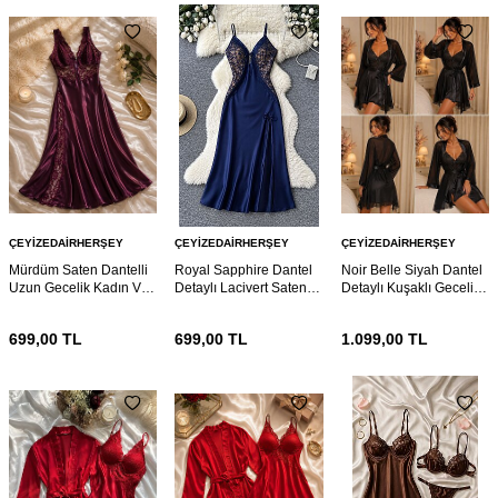
ÇEYIZEDAIRHERŞEY
ÇEYIZEDAIRHERŞEY
ÇEYIZEDAIRHERŞEY
Mürdüm Saten Dantelli
Royal Sapphire Dantel
Noir Belle Siyah Dantel
Uzun Gecelik Kadın V
Detaylı Lacivert Saten
Detaylı Kuşaklı Gecelik
Yaka Yırtmaç Detaylı
Gecelik – İnce Askılı
ve Sabahlık Takımı 7207
Lüks Gecelik 7219
Zarif Ev Giyimi Elbisesi
699,00
TL
699,00
TL
1.099,00
TL
7208