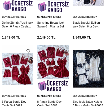
ÇEYIZEDAIRHERŞEY
ÇEYIZEDAIRHERŞEY
ÇEYIZEDAIRHERŞEY
Defne Zümrüt Yeşili İpek
Sunshine Beyaz İpek
Black Special Edition
Saten 6 Parça Çeyiz
Saten 6 lı Pijama Seti
İpek Saten 6 Lı Dev
Seti 6738
6734
Çeyiz Seti 6730
1.849,00
TL
2.149,00
TL
1.849,00
TL
ÇEYIZEDAIRHERŞEY
ÇEYIZEDAIRHERŞEY
ÇEYIZEDAIRHERŞEY
6 Parça Bordo Dev
8 Parça Bordo Dev
Ekru Ipek Saten Kutulu
Çeyiz Seti 6683
Çeyiz Seti 6682
6 Parça Gelin Seti 6665