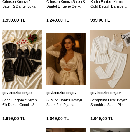
Crimson Kırmızı 6’lı
Crimson Kırmızı Saten &
Kadın Fantezi Kırmızı
Saten & Dantel Lüks
Dantel Lingerie Set –
Gold Detaylı Dansöz
Gecelik Seti 7055
Şık İç Çeyiz Takımı 7054
Kostümü 7039
1.599,00
TL
1.249,00
TL
999,00
TL
ÇEYIZEDAIRHERŞEY
ÇEYIZEDAIRHERŞEY
ÇEYIZEDAIRHERŞEY
Satin Elegance Siyah
SÉVRA Dantel Detaylı
Seraphina Luxe Beyaz
6’lı Dantel Gecelik &
Saten 3 lü Pijama
Sabahlıklı Saten Pijama
Pijama Seti 7026
Takımı
Set 7017
1.699,00
TL
1.049,00
TL
1.049,00
TL