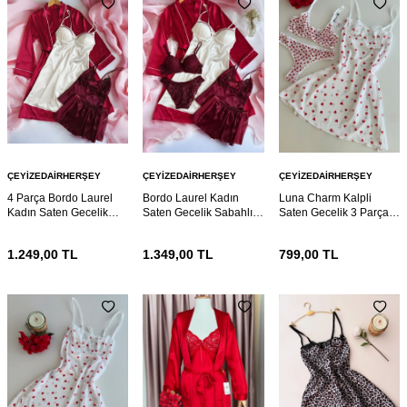
ÇEYIZEDAIRHERŞEY
ÇEYIZEDAIRHERŞEY
ÇEYIZEDAIRHERŞEY
4 Parça Bordo Laurel
Bordo Laurel Kadın
Luna Charm Kalpli
Kadın Saten Gecelik
Saten Gecelik Sabahlık
Saten Gecelik 3 Parça
Sabahlık Çeyiz Seti
Çeyiz Seti 6920
Gecelik ve Bralet seti
6921
6895
1.249,00
TL
1.349,00
TL
799,00
TL