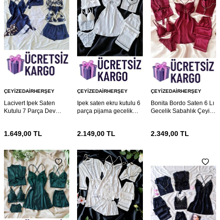
ÇEYIZEDAIRHERŞEY
ÇEYIZEDAIRHERŞEY
ÇEYIZEDAIRHERŞEY
Lacivert Ipek Saten
Ipek saten ekru kutulu 6
Bonita Bordo Saten 6 Lı
Kutulu 7 Parça Dev
parça pijama gecelik
Gecelik Sabahlık Çeyiz
Gelin Seti 6862
gelin seti 6769
Seti 6767
1.649,00
TL
2.149,00
TL
2.349,00
TL