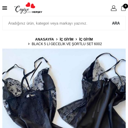
0
ARA
ANASAYFA
İÇ GIYIM
İÇ GIYIM
BLACK 5 LI GECELIK VE ŞORTLU SET 6002