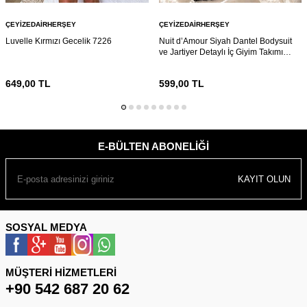
ÇEYIZEDAIRHERŞEY
ÇEYIZEDAIRHERŞEY
Luvelle Kırmızı Gecelik 7226
Nuit d’Amour Siyah Dantel Bodysuit
ve Jartiyer Detaylı İç Giyim Takımı
7216
649,00
TL
599,00
TL
E-BÜLTEN ABONELIĞI
KAYIT OLUN
SOSYAL MEDYA
MÜŞTERI HIZMETLERI
+90 542 687 20 62