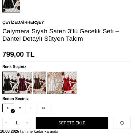
ÇEYIZEDAIRHERŞEY
Calymera Siyah Saten 3’lü Gecelik Seti –
Dantel Detaylı Sütyen Takım
799,00
TL
Renk Seçiniz
Beden Seçiniz
S
M
L
XL
SEPETE EKLE
10.08.2026
tarihine kadar kargoda