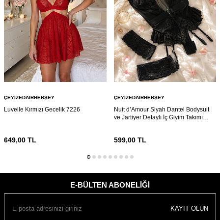
ÇEYIZEDAIRHERŞEY
ÇEYIZEDAIRHERŞEY
Luvelle Kırmızı Gecelik 7226
Nuit d’Amour Siyah Dantel Bodysuit
ve Jartiyer Detaylı İç Giyim Takımı
7216
649,00
TL
599,00
TL
E-BÜLTEN ABONELIĞI
KAYIT OLUN