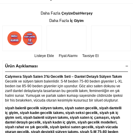
Daha Fazla
ÇeyizeDairHerşey
Daha Fazla
İç Giyim
Listeye Ekle
Fiyat Alarmı
Tavsiye Et
Ürün Açıklaması
Calymera Siyah Saten 3’lü Gecelik Seti – Dantel Detaylı Sütyen Takım
Gecelik ve sütyen takım balenlidir. S-M beden 75-80 beden giyenler L-XL
beden ise 85-90 beden giyenler için uyundur. Göz alıcı saten dokusu ve
zarif dantel detaylarıyla tasarlanan bu gecelik takım, feminenliğin en şık
halini sunar. Yumuşak ve parlak saten kumaşı sayesinde cildinizde ipeksi
bir his bırakırken, vücuda oturan kesimiyle kusursuz bir siluet oluşturur.
siyah balenli gecelik sütyen takımı, siyah saten gecelik, siyah dantelli
iç giyim, siyah kadın gecelik takımı, siyah seksi gecelik, siyah şık iç
giyim seti, siyah balenli sütyen takımı, siyah saten iç çamaşırı, siyah
dantel detaylı gecelik, siyah kadın iç giyim, siyah gecelik modelleri,
siyah rahat ve şık gecelik, siyah ipeksi saten gecelik, siyah vücuda
oturan gecelik, siyah destekli sütyen takımı, siyah S-M 75-80 beden