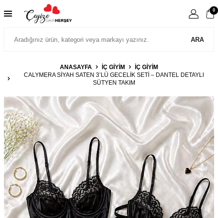
0
ARA
ANASAYFA
İÇ GIYIM
İÇ GIYIM
CALYMERA SIYAH SATEN 3’LÜ GECELIK SETI – DANTEL DETAYLI
SÜTYEN TAKIM