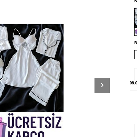
R
B
08.