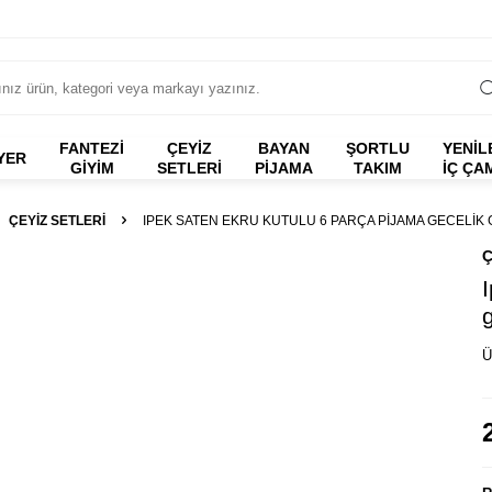
FANTEZI
ÇEYİZ
BAYAN
ŞORTLU
YENİL
YER
GIYIM
SETLERİ
PİJAMA
TAKIM
İÇ ÇA
ÇEYİZ SETLERİ
IPEK SATEN EKRU KUTULU 6 PARÇA PIJAMA GECELIK G
Ç
Ü