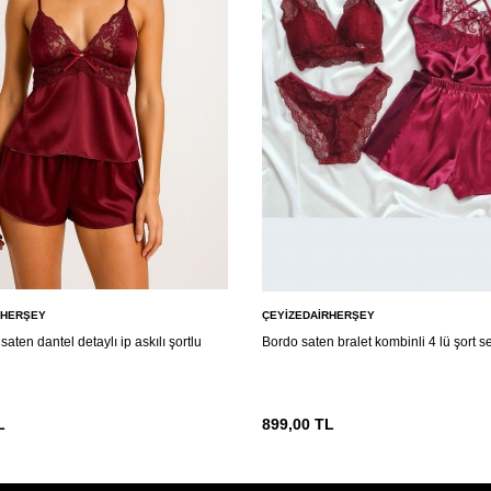
RHERŞEY
ÇEYIZEDAIRHERŞEY
saten dantel detaylı ip askılı şortlu
Bordo saten bralet kombinli 4 lü şort s
L
899,00
TL