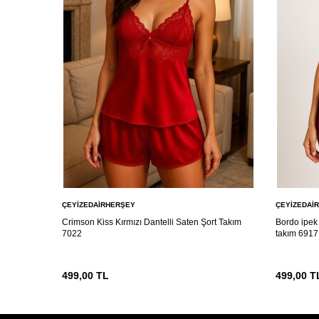
ÇEYIZEDAIRHERŞEY
ÇEYIZEDAI
Crimson Kiss Kırmızı Dantelli Saten Şort Takım
Bordo ipek 
7022
takım 6917
499,00
TL
499,00
T