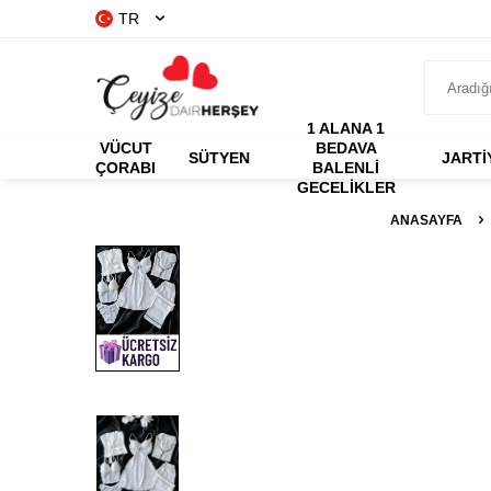
TR
1 ALANA 1
VÜCUT
BEDAVA
SÜTYEN
JARTİ
ÇORABI
BALENLI
GECELIKLER
ANASAYFA