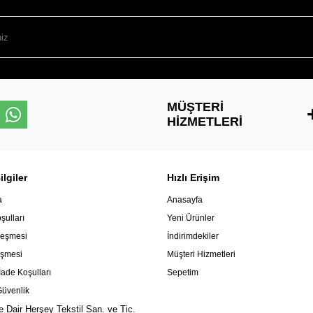
MÜŞTERI
HIZMETLERI
lgiler
Hızlı Erişim
a
Anasayfa
şulları
Yeni Ürünler
leşmesi
İndirimdekiler
eşmesi
Müşteri Hizmetleri
İade Koşulları
Sepetim
 Güvenlik
e Dair Herşey Tekstil San. ve Tic.