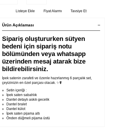
Listeye Ekle
Fiyat Alarmı
Tavsiye Et
Ürün Açıklaması
Sipariş oluştururken sütyen
bedeni için sipariş notu
bölümünden veya whatsapp
üzerinden mesaj atarak bize
bildirebilirsiniz.
İpek satenin zarafeti ve özenle hazırlanmış 6 parçalık set,
çeyizinizin en özel parçası olacak. ✨❣️
Setin içeriği :
İpek saten sabahlık
Dantel detaylı askılı gecelik
Dantel bralet
Dantel külot
İpek saten pijama altı
Önden düğmeli pijama üstü
S-M-L-XL beden seçenekleri