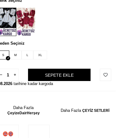
enk Seçiniz
eden Seçiniz
S
M
L
XL
SEPETE EKLE
08.2026
tarihine kadar kargoda
Daha Fazla
Daha Fazla
ÇEYİZ SETLERİ
ÇeyizeDairHerşey