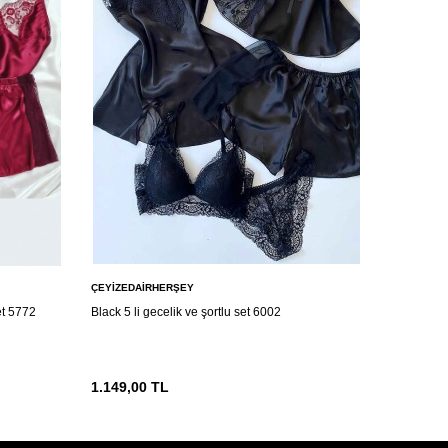
ÇEYIZEDAIRHERŞEY
ÇEYIZEDA
et 5772
Black 5 li gecelik ve şortlu set 6002
Kırmızı sat
1.149,00
TL
1.149,00