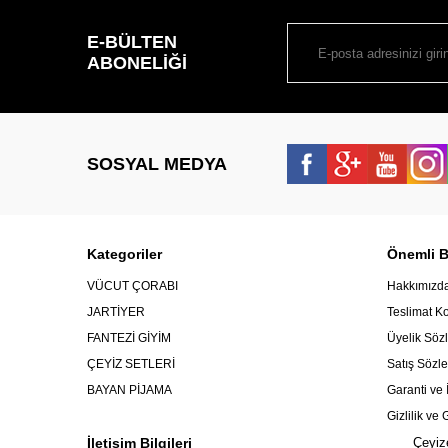
E-BÜLTEN
ABONELIĞI
SOSYAL MEDYA
Kategoriler
Önemli Bi
VÜCUT ÇORABI
Hakkımızd
JARTİYER
Teslimat Ko
FANTEZİ GİYİM
Üyelik Söz
ÇEYİZ SETLERİ
Satış Sözl
BAYAN PİJAMA
Garanti ve 
Gizlilik ve
İletişim Bilgileri
Çeyiz