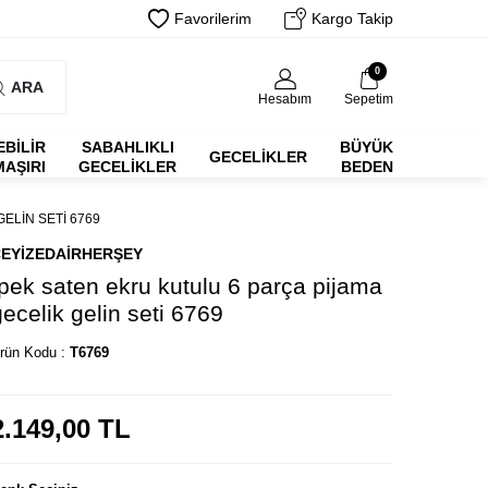
Favorilerim
Kargo Takip
0
ARA
Hesabım
Sepetim
EBİLİR
SABAHLIKLI
BÜYÜK
GECELIKLER
MAŞIRI
GECELIKLER
BEDEN
ELIN SETI 6769
EYIZEDAIRHERŞEY
Ipek saten ekru kutulu 6 parça pijama
gecelik gelin seti 6769
rün Kodu :
T6769
2.149,00
TL