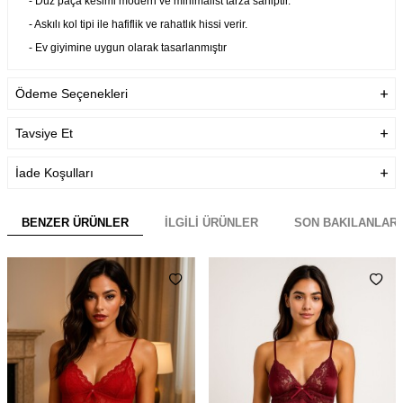
- Düz paça kesimi modern ve minimalist tarza sahiptir.
- Askılı kol tipi ile hafiflik ve rahatlık hissi verir.
- Ev giyimine uygun olarak tasarlanmıştır
evdeki rahat anlarınızda stilinizden ödün vermezsiniz.
Ödeme Seçenekleri
- Askılı yaka detayı ile feminen çizgiler ön plana çıkarılırken aynı
zamanda pratik kullanım imkanı tanır.
Tavsiye Et
- Saten dokuması sayesinde yumuşak dokunuşuyla teninizde
pürüzsüz bir his bırakır.
İade Koşulları
Garanti Bilgisi
Ürünlerimiz Üretim hatalarına
karşı firmamız tarafından
BENZER ÜRÜNLER
İLGILI ÜRÜNLER
SON BAKILANLAR
garanti altındadır.
Teslimat Bilgisi
Aynı Gün Kargo