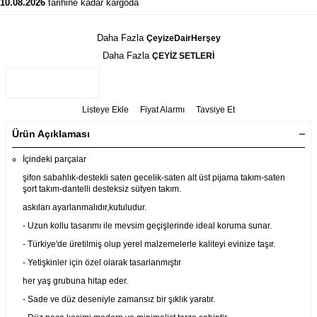
10.08.2026
tarihine kadar kargoda
Daha Fazla
ÇeyizeDairHerşey
Daha Fazla
ÇEYİZ SETLERİ
Listeye Ekle
Fiyat Alarmı
Tavsiye Et
Ürün Açıklaması
İçindeki parçalar
şifon sabahlık-destekli saten gecelik-saten alt üst pijama takım-saten
şort takım-dantelli desteksiz sütyen takım.
askıları ayarlanmalıdır,kutuludur.
- Uzun kollu tasarımı ile mevsim geçişlerinde ideal koruma sunar.
- Türkiye'de üretilmiş olup yerel malzemelerle kaliteyi evinize taşır.
- Yetişkinler için özel olarak tasarlanmıştır
her yaş grubuna hitap eder.
- Sade ve düz deseniyle zamansız bir şıklık yaratır.