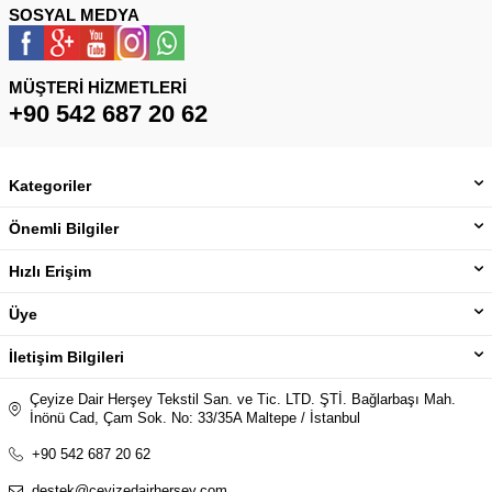
SOSYAL MEDYA
MÜŞTERI HIZMETLERI
+90 542 687 20 62
Kategoriler
Önemli Bilgiler
Hızlı Erişim
Üye
İletişim Bilgileri
Çeyize Dair Herşey Tekstil San. ve Tic. LTD. ŞTİ. Bağlarbaşı Mah.
İnönü Cad, Çam Sok. No: 33/35A Maltepe / İstanbul
+90 542 687 20 62
destek@ceyizedairhersey.com