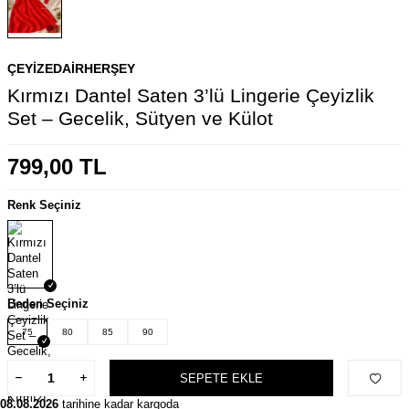
ÇEYIZEDAIRHERŞEY
Kırmızı Dantel Saten 3’lü Lingerie Çeyizlik
Set – Gecelik, Sütyen ve Külot
799,00
TL
Renk Seçiniz
Beden Seçiniz
75
80
85
90
SEPETE EKLE
08.08.2026
tarihine kadar kargoda