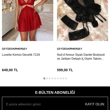
ÇEYIZEDAIRHERŞEY
ÇEYIZEDAIRHERŞEY
Luvelle Kırmızı Gecelik 7226
Nuit d’Amour Siyah Dantel Bodysuit
ve Jartiyer Detaylı İç Giyim Takımı
7216
649,00
TL
599,00
TL
E-BÜLTEN ABONELIĞI
KAYIT OLUN