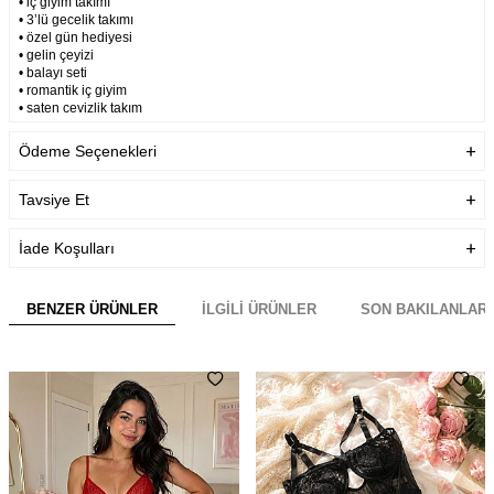
• iç giyim takımı
• 3’lü gecelik takımı
• özel gün hediyesi
• gelin çeyizi
• balayı seti
• romantik iç giyim
• saten çeyizlik takım
• kadın iç çamaşırı seti
Ödeme Seçenekleri
Garanti Bilgisi
Ürünlerimiz Üretim hatalarına
karşı firmamız tarafından
garanti altındadır.
Tavsiye Et
Teslimat Bilgisi
Aynı Gün Kargo
İade Koşulları
BENZER ÜRÜNLER
İLGILI ÜRÜNLER
SON BAKILANLAR