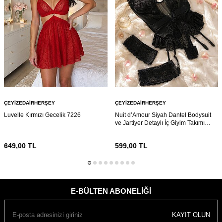
ÇEYIZEDAIRHERŞEY
ÇEYIZEDAIRHERŞEY
Luvelle Kırmızı Gecelik 7226
Nuit d’Amour Siyah Dantel Bodysuit
ve Jartiyer Detaylı İç Giyim Takımı
7216
649,00
TL
599,00
TL
E-BÜLTEN ABONELIĞI
KAYIT OLUN