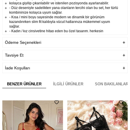
kolayca giyilip çıkarılabilir ve istenilen pozisyonda ayarlanabilir.
- Düz deseniyle sadelikten yana olanların tercihi olan bu set, her türlü
kombininize kolayca uyum sağlar.
- Kısa / mini boyu sayesinde modern ve dinamik bir görünüm
kazandırırken slim fit kalıbıyla vücut hatlarınıza mükemmel uyum
sağlar.
- Kadın / kız cinsiyetine hitap eden bu özel tasarım, herkesin
gardrobunda yerini almayı hak ediyor.
- Homewear olarak tasarlanmış bu set, evde geçirilen zamanları daha
Ödeme Seçenekleri
keyifli hale getirmek için idealdir
konforlu ve şık bir alternatif sunar.
Tavsiye Et
Garanti Bilgisi
Ürünlerimiz Üretim hatalarına
karşı firmamız tarafından
İade Koşulları
garanti altındadır.
Teslimat Bilgisi
Aynı Gün Kargo
BENZER ÜRÜNLER
İLGILI ÜRÜNLER
SON BAKILANLAR