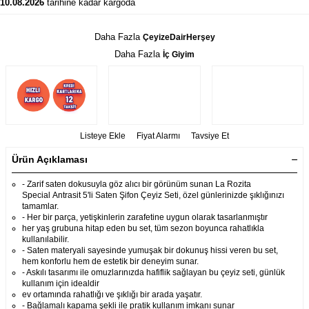
10.08.2026
tarihine kadar kargoda
Daha Fazla
ÇeyizeDairHerşey
Daha Fazla
İç Giyim
Listeye Ekle
Fiyat Alarmı
Tavsiye Et
Ürün Açıklaması
- Zarif saten dokusuyla göz alıcı bir görünüm sunan La Rozita
Special Antrasit 5'li Saten Şifon Çeyiz Seti, özel günlerinizde şıklığınızı
tamamlar.
- Her bir parça, yetişkinlerin zarafetine uygun olarak tasarlanmıştır
her yaş grubuna hitap eden bu set, tüm sezon boyunca rahatlıkla
kullanılabilir.
- Saten materyali sayesinde yumuşak bir dokunuş hissi veren bu set,
hem konforlu hem de estetik bir deneyim sunar.
- Askılı tasarımı ile omuzlarınızda hafiflik sağlayan bu çeyiz seti, günlük
kullanım için idealdir
ev ortamında rahatlığı ve şıklığı bir arada yaşatır.
- Bağlamalı kapama şekli ile pratik kullanım imkanı sunar