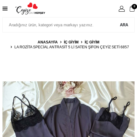
0
ARA
ANASAYFA
İÇ GIYIM
İÇ GIYIM
LA ROZITA SPECIAL ANTRASIT 5 LI SATEN ŞIFON ÇEYIZ SETI 6857