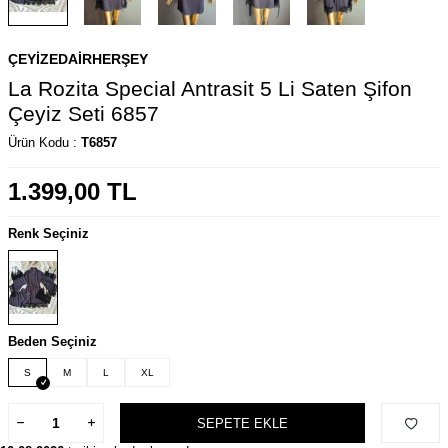
ÇEYIZEDAIRHERŞEY
La Rozita Special Antrasit 5 Li Saten Şifon
Çeyiz Seti 6857
Ürün Kodu :
T6857
1.399,00
TL
Renk Seçiniz
Beden Seçiniz
S
M
L
XL
SEPETE EKLE