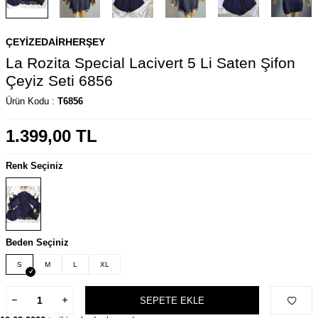
ÇEYIZEDAIRHERŞEY
La Rozita Special Lacivert 5 Li Saten Şifon
Çeyiz Seti 6856
Ürün Kodu :
T6856
1.399,00
TL
Renk Seçiniz
Beden Seçiniz
S
M
L
XL
SEPETE EKLE