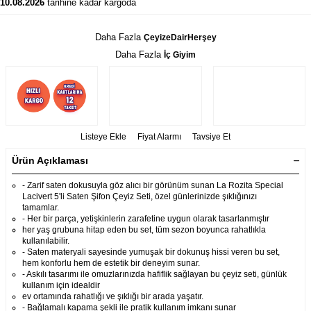
10.08.2026
tarihine kadar kargoda
Daha Fazla
ÇeyizeDairHerşey
Daha Fazla
İç Giyim
Listeye Ekle
Fiyat Alarmı
Tavsiye Et
Ürün Açıklaması
- Zarif saten dokusuyla göz alıcı bir görünüm sunan La Rozita Special
Lacivert 5'li Saten Şifon Çeyiz Seti, özel günlerinizde şıklığınızı
tamamlar.
- Her bir parça, yetişkinlerin zarafetine uygun olarak tasarlanmıştır
her yaş grubuna hitap eden bu set, tüm sezon boyunca rahatlıkla
kullanılabilir.
- Saten materyali sayesinde yumuşak bir dokunuş hissi veren bu set,
hem konforlu hem de estetik bir deneyim sunar.
- Askılı tasarımı ile omuzlarınızda hafiflik sağlayan bu çeyiz seti, günlük
kullanım için idealdir
ev ortamında rahatlığı ve şıklığı bir arada yaşatır.
- Bağlamalı kapama şekli ile pratik kullanım imkanı sunar