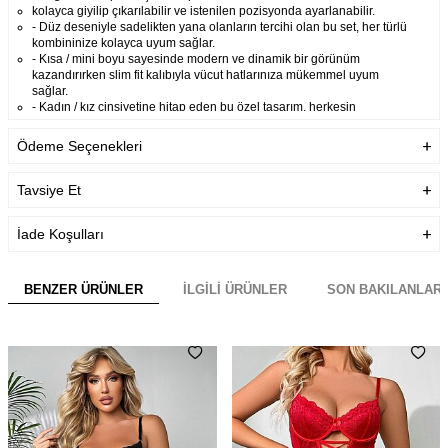
kolayca giyilip çıkarılabilir ve istenilen pozisyonda ayarlanabilir.
- Düz deseniyle sadelikten yana olanların tercihi olan bu set, her türlü
kombininize kolayca uyum sağlar.
- Kısa / mini boyu sayesinde modern ve dinamik bir görünüm
kazandırırken slim fit kalıbıyla vücut hatlarınıza mükemmel uyum
sağlar.
- Kadın / kız cinsiyetine hitap eden bu özel tasarım, herkesin
gardrobunda yerini almayı hak ediyor.
- Homewear olarak tasarlanmış bu set, evde geçirilen zamanları daha
Ödeme Seçenekleri
keyifli hale getirmek için idealdir
konforlu ve şık bir alternatif sunar.
Tavsiye Et
Garanti Bilgisi
Ürünlerimiz Üretim hatalarına
karşı firmamız tarafından
İade Koşulları
garanti altındadır.
Teslimat Bilgisi
Aynı Gün Kargo
BENZER ÜRÜNLER
İLGILI ÜRÜNLER
SON BAKILANLAR