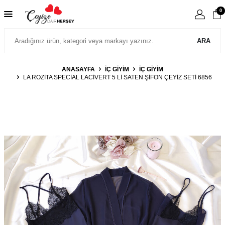
0
ARA
ANASAYFA
İÇ GIYIM
İÇ GIYIM
LA ROZITA SPECIAL LACIVERT 5 LI SATEN ŞIFON ÇEYIZ SETI 6856