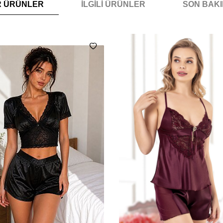
R ÜRÜNLER
İLGILI ÜRÜNLER
SON BAK