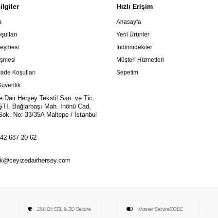
lgiler
Hızlı Erişim
a
Anasayfa
şulları
Yeni Ürünler
leşmesi
İndirimdekiler
eşmesi
Müşteri Hizmetleri
İade Koşulları
Sepetim
 Güvenlik
e Dair Herşey Tekstil San. ve Tic.
ŞTİ. Bağlarbaşı Mah. İnönü Cad,
ok. No: 33/35A Maltepe / İstanbul
42 687 20 62
k@ceyizedairhersey.com