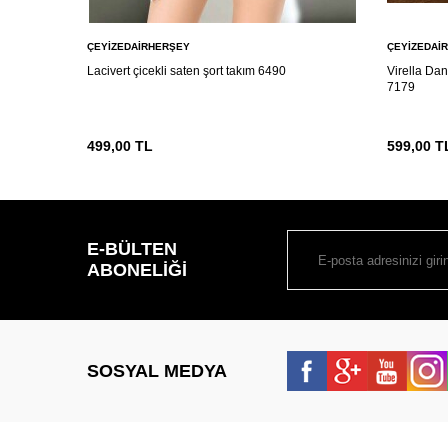
ÇEYIZEDAIRHERŞEY
ÇEYIZEDAI
Lacivert çicekli saten şort takım 6490
Virella Dan
7179
499,00
TL
599,00
T
E-BÜLTEN
ABONELIĞI
SOSYAL MEDYA