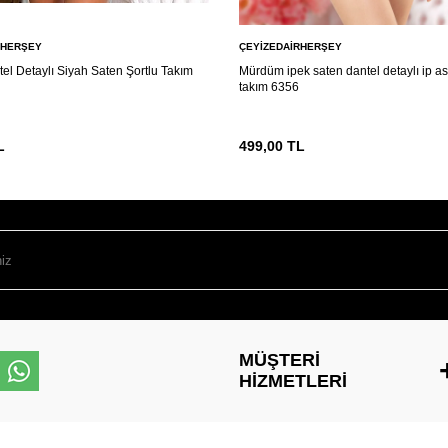
RHERŞEY
ÇEYIZEDAIRHERŞEY
tel Detaylı Siyah Saten Şortlu Takım
Mürdüm ipek saten dantel detaylı ip ask
takım 6356
L
499,00
TL
MÜŞTERI
HIZMETLERI