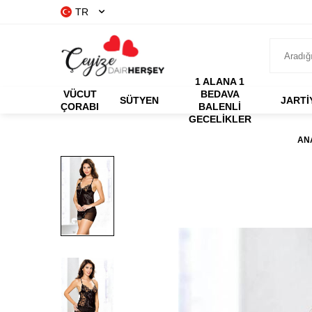
TR
1 ALANA 1
VÜCUT
BEDAVA
SÜTYEN
JARTİ
ÇORABI
BALENLI
GECELIKLER
AN