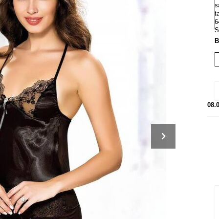
B
08.