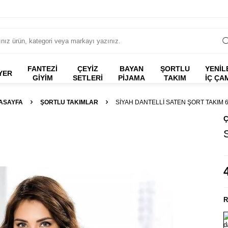
FANTEZI
ÇEYİZ
BAYAN
ŞORTLU
YENİL
YER
GIYIM
SETLERİ
PİJAMA
TAKIM
İÇ ÇA
ASAYFA
ŞORTLU TAKIMLAR
SIYAH DANTELLI SATEN ŞORT TAKIM 
Ç
R