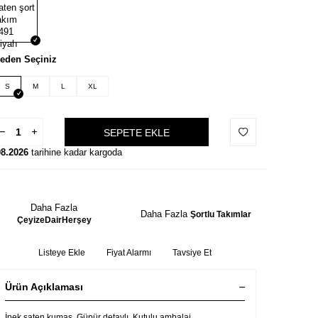
eden Seçiniz
S
M
L
XL
SEPETE EKLE
08.2026
tarihine kadar kargoda
Daha Fazla
Daha Fazla
Şortlu Takımlar
ÇeyizeDairHerşey
Listeye Ekle
Fiyat Alarmı
Tavsiye Et
Ürün Açıklaması
İpek saten kumaş. Güpür detaylı. Kutulu ambalaj.