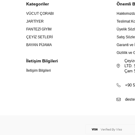
Kategoriler
Önemli Bi
VÜCUT ÇORABI
Hakkımızd
JARTİYER
Teslimat Ko
FANTEZİ GİYİM
Üyelik Söz
ÇEYİZ SETLERİ
Satış Sözl
BAYAN PİJAMA
Garanti ve 
Gizlilik ve
İletişim Bilgileri
Çeyiz
LTD. 
İletişim Bilgileri
Çam S
+90 5
deste