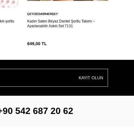
ÇEYIZEDAIRHERŞEY
ÇEYIZEDA
ılı şortlu
Kadın Saten Beyaz Dantel Şortlu Takımı –
Luna di Se
Ayarlanabilir Askılı Set 7131
649,00
TL
499,00
T
KAYIT OLUN
+90 542 687 20 62