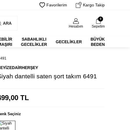
Favorilerim
Kargo Takip
0
ARA
Hesabım
Sepetim
EBİLİR
SABAHLIKLI
BÜYÜK
GECELIKLER
MAŞIRI
GECELIKLER
BEDEN
6491
EYIZEDAIRHERŞEY
Siyah dantelli saten şort takım 6491
499,00
TL
enk Seçiniz