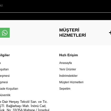
MÜŞTERI
HIZMETLERI
lgiler
Hızlı Erişim
a
Anasayfa
şulları
Yeni Ürünler
leşmesi
İndirimdekiler
eşmesi
Müşteri Hizmetleri
İade Koşulları
Sepetim
 Güvenlik
e Dair Herşey Tekstil San. ve Tic.
ŞTİ. Bağlarbaşı Mah. İnönü Cad,
ok. No: 33/35A Maltepe / İstanbul