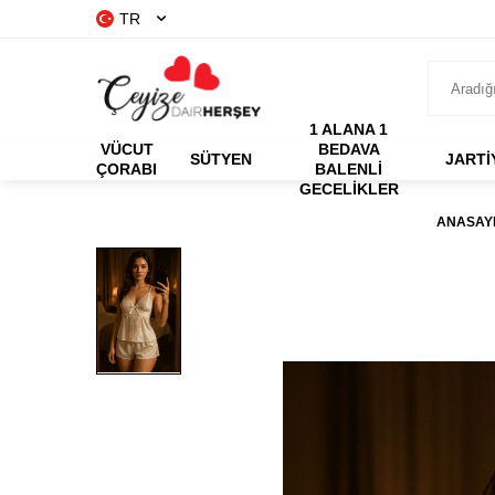
TR
1 ALANA 1
VÜCUT
BEDAVA
SÜTYEN
JARTİ
ÇORABI
BALENLI
GECELIKLER
ANASAY