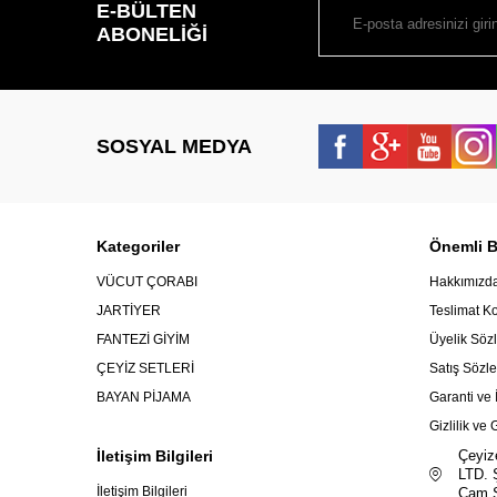
E-BÜLTEN
ABONELIĞI
SOSYAL MEDYA
Kategoriler
Önemli Bi
VÜCUT ÇORABI
Hakkımızd
JARTİYER
Teslimat Ko
FANTEZİ GİYİM
Üyelik Söz
ÇEYİZ SETLERİ
Satış Sözl
BAYAN PİJAMA
Garanti ve 
Gizlilik ve
İletişim Bilgileri
Çeyiz
LTD. 
İletişim Bilgileri
Çam S