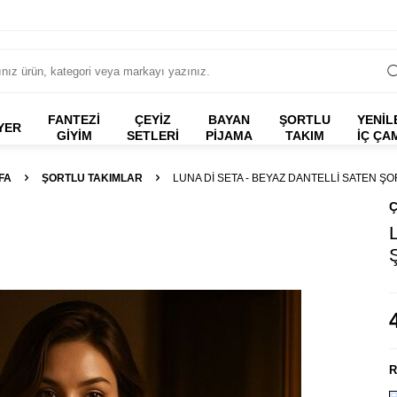
FANTEZI
ÇEYİZ
BAYAN
ŞORTLU
YENİL
YER
GIYIM
SETLERİ
PİJAMA
TAKIM
İÇ ÇA
FA
ŞORTLU TAKIMLAR
LUNA DI SETA - BEYAZ DANTELLI SATEN ŞO
Ç
R