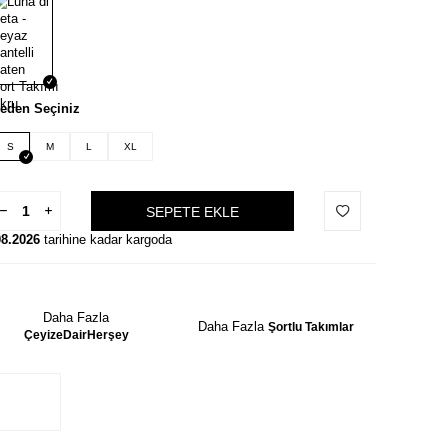
eden Seçiniz
S
M
L
XL
SEPETE EKLE
08.2026
tarihine kadar kargoda
Daha Fazla
Daha Fazla
Şortlu Takımlar
ÇeyizeDairHerşey