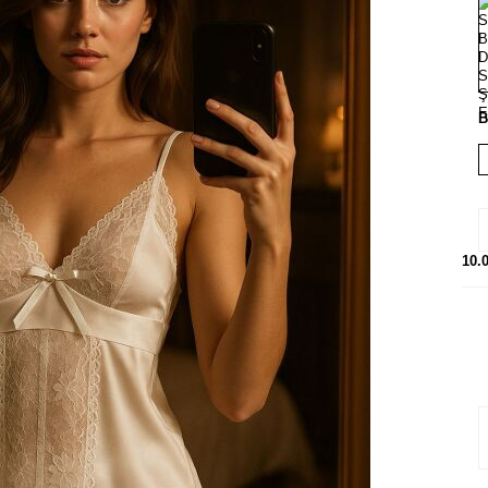
B
10.