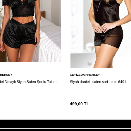
RHERŞEY
ÇEYIZEDAIRHERŞEY
tel Detaylı Siyah Saten Şortlu Takım
Siyah dantelli saten şort takım 6491
L
499,00
TL