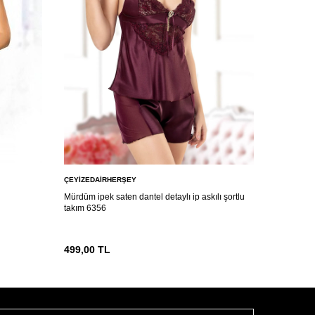
ÇEYIZEDAIRHERŞEY
ÇEYIZEDA
Mürdüm ipek saten dantel detaylı ip askılı şortlu
Kadın Sate
takım 6356
Ayarlanabi
499,00
TL
649,00
T