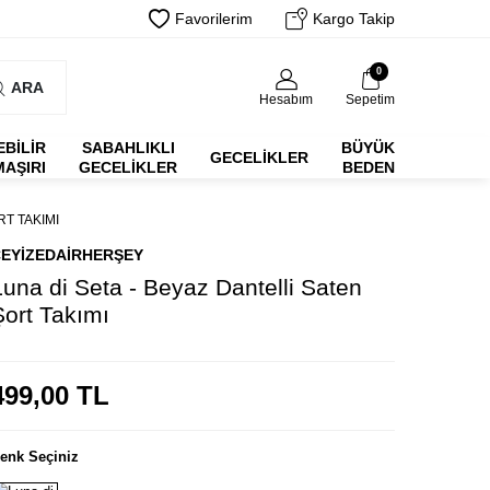
Favorilerim
Kargo Takip
0
ARA
Hesabım
Sepetim
EBİLİR
SABAHLIKLI
BÜYÜK
GECELIKLER
MAŞIRI
GECELIKLER
BEDEN
RT TAKIMI
EYIZEDAIRHERŞEY
Luna di Seta - Beyaz Dantelli Saten
Şort Takımı
499,00
TL
enk Seçiniz