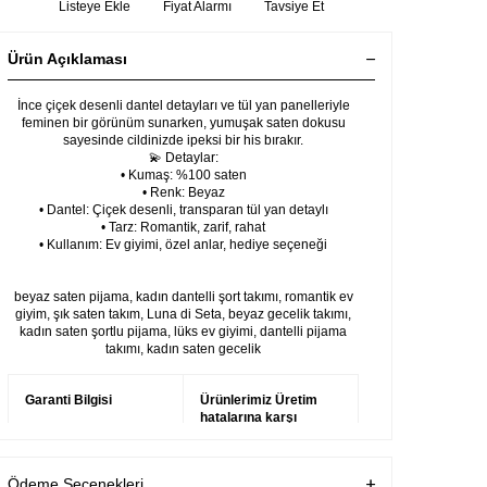
Listeye Ekle
Fiyat Alarmı
Tavsiye Et
Ürün Açıklaması
İnce çiçek desenli dantel detayları ve tül yan panelleriyle
feminen bir görünüm sunarken, yumuşak saten dokusu
sayesinde cildinizde ipeksi bir his bırakır.
💫 Detaylar:
• Kumaş: %100 saten
• Renk: Beyaz
• Dantel: Çiçek desenli, transparan tül yan detaylı
• Tarz: Romantik, zarif, rahat
• Kullanım: Ev giyimi, özel anlar, hediye seçeneği
beyaz saten pijama, kadın dantelli şort takımı, romantik ev
giyim, şık saten takım, Luna di Seta, beyaz gecelik takımı,
kadın saten şortlu pijama, lüks ev giyimi, dantelli pijama
takımı, kadın saten gecelik
Garanti Bilgisi
Ürünlerimiz Üretim
hatalarına karşı
firmamız tarafından
garanti altındadır.
Ödeme Seçenekleri