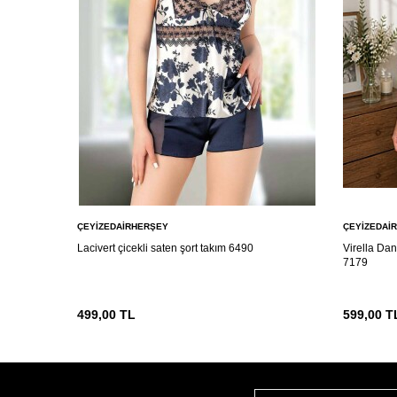
ÇEYIZEDAIRHERŞEY
ÇEYIZEDAI
Lacivert çicekli saten şort takım 6490
Virella Dan
7179
499,00
TL
599,00
T