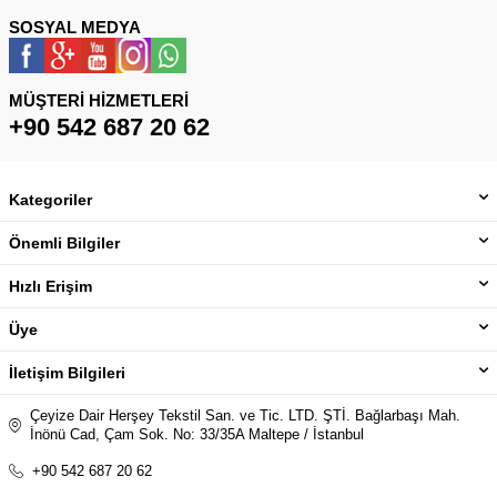
SOSYAL MEDYA
MÜŞTERI HIZMETLERI
+90 542 687 20 62
Kategoriler
Önemli Bilgiler
Hızlı Erişim
Üye
İletişim Bilgileri
Çeyize Dair Herşey Tekstil San. ve Tic. LTD. ŞTİ. Bağlarbaşı Mah.
İnönü Cad, Çam Sok. No: 33/35A Maltepe / İstanbul
+90 542 687 20 62