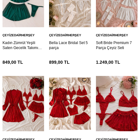
ÇEYIZEDAIRHERŞEY
ÇEYIZEDAIRHERŞEY
ÇEYIZEDAIRHERŞEY
Kadın Zümrüt Yeşili
Bella Lace Bridal Set 5
Soft Bride Premium 7
Saten Gecelik Takımı
parça
Parça Çeyiz Seti
4’lü Dantel Detaylı
Şortlu Pijama Sütyen
849,00
TL
899,00
TL
1.249,00
TL
Çeyizlik Set
ÇEYIZEDAIRHERŞEY
ÇEYIZEDAIRHERŞEY
ÇEYIZEDAIRHERŞEY