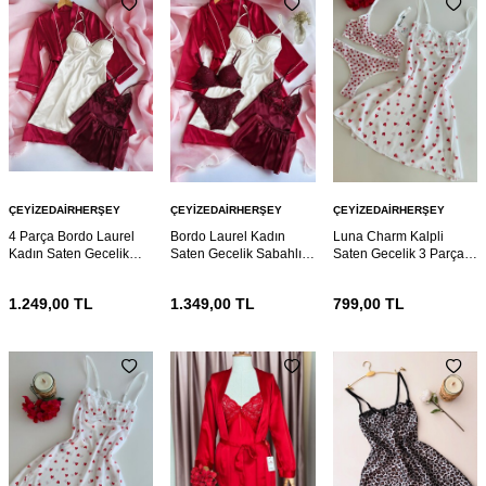
ÇEYIZEDAIRHERŞEY
ÇEYIZEDAIRHERŞEY
ÇEYIZEDAIRHERŞEY
4 Parça Bordo Laurel
Bordo Laurel Kadın
Luna Charm Kalpli
Kadın Saten Gecelik
Saten Gecelik Sabahlık
Saten Gecelik 3 Parça
Sabahlık Çeyiz Seti
Çeyiz Seti 6920
Gecelik ve Bralet seti
6921
6895
1.249,00
TL
1.349,00
TL
799,00
TL