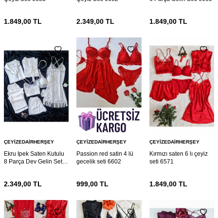
1.849,00
TL
2.349,00
TL
1.849,00
TL
ÇEYIZEDAIRHERŞEY
ÇEYIZEDAIRHERŞEY
ÇEYIZEDAIRHERŞEY
Ekru Ipek Saten Kutulu
Passion red satin 4 lü
Kırmızı saten 6 lı çeyiz
8 Parça Dev Gelin Seti
gecelik seti 6602
seti 6571
6664
2.349,00
TL
999,00
TL
1.849,00
TL