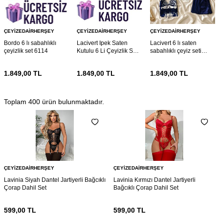
ÇEYIZEDAIRHERŞEY
ÇEYIZEDAIRHERŞEY
ÇEYIZEDAIRHERŞEY
Bordo 6 lı sabahlıklı
Lacivert Ipek Saten
Lacivert 6 lı saten
çeyizlik set 6114
Kutulu 6 Li Çeyizlik Set
sabahlıklı çeyiz seti
6021
5922
1.849,00
TL
1.849,00
TL
1.849,00
TL
Toplam
400
ürün bulunmaktadır.
ÇEYIZEDAIRHERŞEY
ÇEYIZEDAIRHERŞEY
Lavinia Siyah Dantel Jartiyerli Bağcıklı
Lavinia Kırmızı Dantel Jartiyerli
Çorap Dahil Set
Bağcıklı Çorap Dahil Set
599,00
TL
599,00
TL