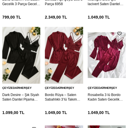
Gecelik 3 Parça Gecelik
Parça 6958
lacivert Saten Dantel
ve Bralet seti 6953
Pijama 6942
799,00
TL
2.349,00
TL
1.049,00
TL
ÇEYIZEDAIRHERŞEY
ÇEYIZEDAIRHERŞEY
ÇEYIZEDAIRHERŞEY
Dark Desire – Şık Siyah
Bordo Rüya – Saten
Rosabella 3 lü Bordo
Saten Dantel Pijama
Sabahlıklı 3’lü Takım
Kadın Saten Gecelik
Seti (3 Parça) 6941
6940
Sabahlık Çeyiz Seti
6930
1.099,00
TL
1.049,00
TL
1.049,00
TL