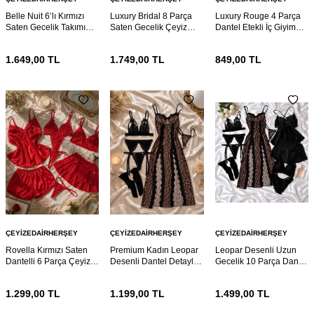
Belle Nuit 6’lı Kırmızı
Luxury Bridal 8 Parça
Luxury Rouge 4 Parça
Saten Gecelik Takımı
Saten Gecelik Çeyiz
Dantel Etekli İç Giyim
Dantelli Sabahlıklı Çeyiz
Sabahlık Takımı
Takımı
Seti
1.649,00
TL
1.749,00
TL
849,00
TL
ÇEYIZEDAIRHERŞEY
ÇEYIZEDAIRHERŞEY
ÇEYIZEDAIRHERŞEY
Rovella Kırmızı Saten
Premium Kadın Leopar
Leopar Desenli Uzun
Dantelli 6 Parça Çeyiz
Desenli Dantel Detaylı 6
Gecelik 10 Parça Dantel
Gecelik ve Sabahlık Seti
Parça Gecelik Takımı
Detaylı Kadın Ev Giyim
ve Çeyiz Seti
1.299,00
TL
1.199,00
TL
1.499,00
TL