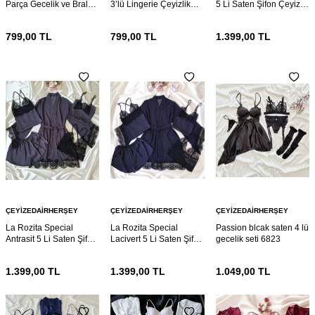
Parça Gecelik ve Bralet
3’lü Lingerie Çeyizlik
5 Li Saten Şifon Çeyiz
seti 6881
Set – Gecelik, Sütyen ve
Seti 6862
Külot
799,00
TL
799,00
TL
1.399,00
TL
ÇEYIZEDAIRHERŞEY
ÇEYIZEDAIRHERŞEY
ÇEYIZEDAIRHERŞEY
La Rozita Special
La Rozita Special
Passion blcak saten 4 lü
Antrasit 5 Li Saten Şifon
Lacivert 5 Li Saten Şifon
gecelik seti 6823
Çeyiz Seti 6857
Çeyiz Seti 6856
1.399,00
TL
1.399,00
TL
1.049,00
TL