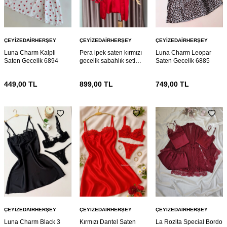
ÇEYIZEDAIRHERŞEY
ÇEYIZEDAIRHERŞEY
ÇEYIZEDAIRHERŞEY
Luna Charm Kalpli
Pera ipek saten kırmızı
Luna Charm Leopar
Saten Gecelik 6894
gecelik sabahlık seti
Saten Gecelik 6885
6886
449,00
TL
899,00
TL
749,00
TL
ÇEYIZEDAIRHERŞEY
ÇEYIZEDAIRHERŞEY
ÇEYIZEDAIRHERŞEY
Luna Charm Black 3
Kırmızı Dantel Saten
La Rozita Special Bordo