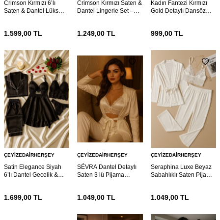
Crimson Kırmızı 6’lı
Crimson Kırmızı Saten &
Kadın Fantezi Kırmızı
Saten & Dantel Lüks
Dantel Lingerie Set –
Gold Detaylı Dansöz
Gecelik Seti 7055
Şık İç Çeyiz Takımı 7054
Kostümü 7039
1.599,00
TL
1.249,00
TL
999,00
TL
ÇEYIZEDAIRHERŞEY
ÇEYIZEDAIRHERŞEY
ÇEYIZEDAIRHERŞEY
Satin Elegance Siyah
SÉVRA Dantel Detaylı
Seraphina Luxe Beyaz
6’lı Dantel Gecelik &
Saten 3 lü Pijama
Sabahlıklı Saten Pijama
Pijama Seti 7026
Takımı
Set 7017
1.699,00
TL
1.049,00
TL
1.049,00
TL