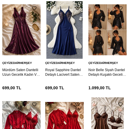
ÇEYIZEDAIRHERŞEY
ÇEYIZEDAIRHERŞEY
ÇEYIZEDAIRHERŞEY
Mürdüm Saten Dantelli
Royal Sapphire Dantel
Noir Belle Siyah Dantel
Uzun Gecelik Kadın V
Detaylı Lacivert Saten
Detaylı Kuşaklı Gecelik
Yaka Yırtmaç Detaylı
Gecelik – İnce Askılı
ve Sabahlık Takımı 7207
Lüks Gecelik 7219
Zarif Ev Giyimi Elbisesi
699,00
TL
699,00
TL
1.099,00
TL
7208