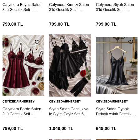
Calymera Beyaz Saten
Calymera Kırmızı Saten
Calymera Siyah Saten
3’lü Gecelik Seti –
3’lü Gecelik Seti –
3’lü Gecelik Seti –
Dantel Detaylı Sütyen
Dantel Detaylı Sütyen
Dantel Detaylı Sütyen
Takım
Takım
Takım
799,00
TL
799,00
TL
799,00
TL
ÇEYIZEDAIRHERŞEY
ÇEYIZEDAIRHERŞEY
ÇEYIZEDAIRHERŞEY
Calymera Bordo Saten
Siyah Saten Gecelik ve
Siyah Saten Fiyonk
3’lü Gecelik Seti –
Iç Giyim Çeyiz Seti 6
Detaylı Askılı Gecelik –
Dantel Detaylı Sütyen
Parça 7168
Şık ve Mini Nightdress
Takım
799,00
TL
1.049,00
TL
649,00
TL