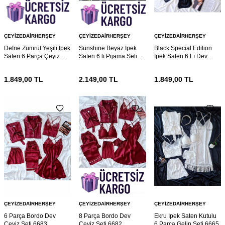
ÇEYIZEDAIRHERŞEY
ÇEYIZEDAIRHERŞEY
ÇEYIZEDAIRHERŞEY
Defne Zümrüt Yeşili İpek
Sunshine Beyaz İpek
Black Special Edition
Saten 6 Parça Çeyiz
Saten 6 lı Pijama Seti
İpek Saten 6 Lı Dev
Seti 6738
6734
Çeyiz Seti 6730
1.849,00
TL
2.149,00
TL
1.849,00
TL
ÇEYIZEDAIRHERŞEY
ÇEYIZEDAIRHERŞEY
ÇEYIZEDAIRHERŞEY
6 Parça Bordo Dev
8 Parça Bordo Dev
Ekru Ipek Saten Kutulu
Çeyiz Seti 6683
Çeyiz Seti 6682
6 Parça Gelin Seti 6665