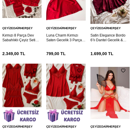
ÇEYIZEDAIRHERŞEY
ÇEYIZEDAIRHERŞEY
ÇEYIZEDAIRHERŞEY
Kırmızı 8 Parça Dev
Luna Charm Kırmızı
Satin Elegance Bordo
Sabahlıklı Çeyiz Seti
Saten Gecelik 3 Parça
6’lı Dantel Gecelik &
7082
Gecelik ve Bralet seti
Pijama Seti 7072
7074
2.349,00
TL
799,00
TL
1.699,00
TL
ÇEYIZEDAIRHERŞEY
ÇEYIZEDAIRHERŞEY
ÇEYIZEDAIRHERŞEY