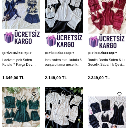
ÇEYIZEDAIRHERŞEY
ÇEYIZEDAIRHERŞEY
ÇEYIZEDAIRHERŞEY
Lacivert Ipek Saten
Ipek saten ekru kutulu 6
Bonita Bordo Saten 6 Lı
Kutulu 7 Parça Dev
parça pijama gecelik
Gecelik Sabahlık Çeyiz
Gelin Seti 6862
gelin seti 6769
Seti 6767
1.649,00
TL
2.149,00
TL
2.349,00
TL