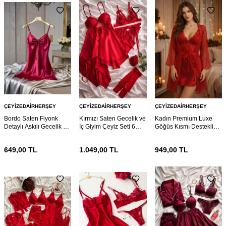
ÇEYIZEDAIRHERŞEY
ÇEYIZEDAIRHERŞEY
ÇEYIZEDAIRHERŞEY
Bordo Saten Fiyonk
Kırmızı Saten Gecelik ve
Kadın Premium Luxe
Detaylı Askılı Gecelik –
İç Giyim Çeyiz Seti 6
Göğüs Kısmı Destekli
Şık ve Mini Nightdress
Parça 7114
Dantelli Gecelik &
Sabahlık Takımı
649,00
TL
1.049,00
TL
949,00
TL