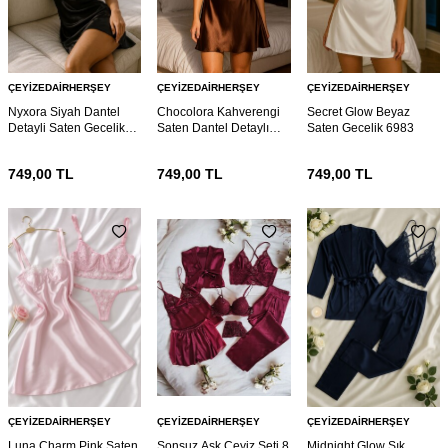
ÇEYIZEDAIRHERŞEY
ÇEYIZEDAIRHERŞEY
ÇEYIZEDAIRHERŞEY
Nyxora Siyah Dantel
Chocolora Kahverengi
Secret Glow Beyaz
Detayli Saten Gecelik
Saten Dantel Detaylı
Saten Gecelik 6983
6985
Askılı Gecelik 6985
749,00
TL
749,00
TL
749,00
TL
ÇEYIZEDAIRHERŞEY
ÇEYIZEDAIRHERŞEY
ÇEYIZEDAIRHERŞEY
Luna Charm Pink Saten
Sonsuz Aşk Çeyiz Seti 8
Midnight Glow Şık