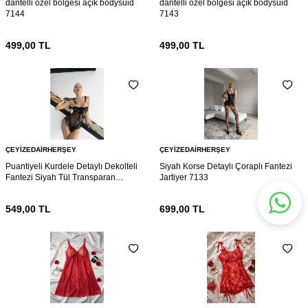
dantelli özel bölgesi açık bodysuid
dantelli özel bölgesi açık bodysuid
7144
7143
499,00
TL
499,00
TL
ÇEYIZEDAIRHERŞEY
ÇEYIZEDAIRHERŞEY
Puantiyeli Kurdele Detaylı Dekolteli
Siyah Korse Detaylı Çoraplı Fantezi
Fantezi Siyah Tül Transparan
Jartiyer 7133
Babydoll 7136
549,00
TL
699,00
TL