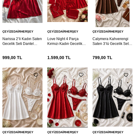
ÇEYIZEDAIRHERŞEY
ÇEYIZEDAIRHERŞEY
ÇEYIZEDAIRHERŞEY
Narissa 2’li Kadın Saten
Love Night 4 Parça
Calymera Kahverengi
Gecelik Seti Dantel
Kırmızı Kadın Gecelik
Saten 3’lü Gecelik Seti –
Detaylı Sabahlıklı
Çeyiz Seti
Dantel Detaylı Sütyen
Kırmızı Gecelik Takımı
Takım
999,00
TL
1.599,00
TL
799,00
TL
ÇEYIZEDAIRHERŞEY
ÇEYIZEDAIRHERŞEY
ÇEYIZEDAIRHERŞEY