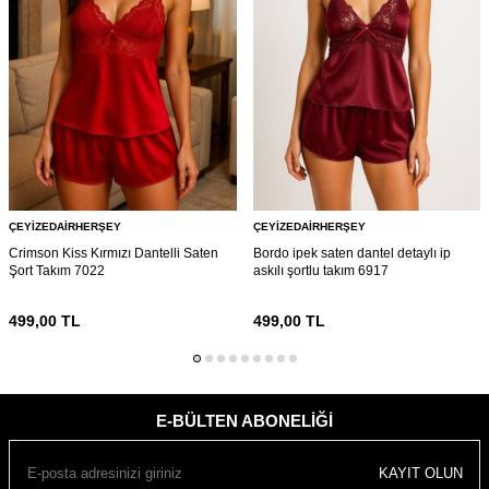
ÇEYIZEDAIRHERŞEY
ÇEYIZEDAIRHERŞEY
Crimson Kiss Kırmızı Dantelli Saten
Bordo ipek saten dantel detaylı ip
Şort Takım 7022
askılı şortlu takım 6917
499,00
TL
499,00
TL
E-BÜLTEN ABONELIĞI
KAYIT OLUN