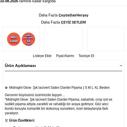
10.08.2026
tarihine kadar kargoda
Daha Fazla
ÇeyizeDairHerşey
Daha Fazla
ÇEYİZ SETLERİ
Listeye Ekle
Fiyat Alarmı
Tavsiye Et
Ürün Açıklaması
💫 Midnight Glow Şık lacivert Saten Dantel Pijama | S M L XL Beden
Gecenin büyüsünü üzerinizde taşıyın…
"Midnight Glow Şık lacivert Saten Dantel Pijama; sabahlık, crop üst ve
lastikli pijama altıyla zarafeti ve rahatlığı bir araya getiriyor. Göz alıcı
bordo tonuyla romantik bir dokunuş sunarken, özel detaylarıyla fark
yaratıyor.
👗
Ürün Özellikleri: