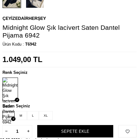
ÇEYIZEDAIRHERŞEY
Midnight Glow Şık lacivert Saten Dantel
Pijama 6942
Ürün Kodu :
T6942
1.049,00
TL
Renk Seçiniz
Beden Seçiniz
S
M
L
XL
SEPETE EKLE