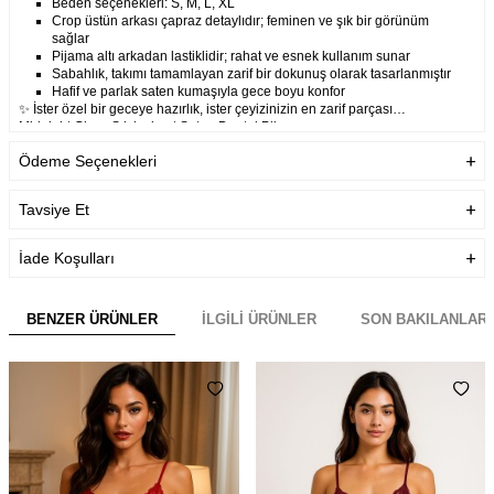
Beden seçenekleri: S, M, L, XL
Crop üstün arkası çapraz detaylıdır; feminen ve şık bir görünüm
sağlar
Pijama altı arkadan lastiklidir; rahat ve esnek kullanım sunar
Sabahlık, takımı tamamlayan zarif bir dokunuş olarak tasarlanmıştır
Hafif ve parlak saten kumaşıyla gece boyu konfor
✨ İster özel bir geceye hazırlık, ister çeyizinizin en zarif parçası…
Midnight Glow Şık lacivert Saten Dantel Pijama
Ödeme Seçenekleri
Garanti Bilgisi
Ürünlerimiz Üretim hatalarına
karşı firmamız tarafından
garanti altındadır.
Tavsiye Et
Teslimat Bilgisi
Aynı Gün Kargo
İade Koşulları
BENZER ÜRÜNLER
İLGILI ÜRÜNLER
SON BAKILANLAR