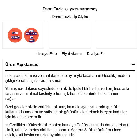
Daha Fazla
ÇeyizeDairHerşey
Daha Fazla
İç Giyim
Listeye Ekle
Fiyat Alarmı
Tavsiye Et
Ürün Açıklaması
Lüks saten kumaşı ve zarif dantel detaylarıyla tasarlanan Gecelik, modern
şıklığı ve rahatlığı bir arada sunar.
Yumuşacık dokusu sayesinde teninizde ipeksi bir his bırakırken, ince askı
tasarımı ve minimal kesimiyle hem şık hem de konforlu bir kullanım
sağlar.
Özel gecelerinizde zarif bir dokunuş katmak, aynı zamanda günlük
kullanımda modern ve sofistike bir görünüm elde etmek isteyen kadınlar
için ideal bir seçimdir.
✨ Özellikler • Yüksek kalite saten kumaş • Göğüs kısmında dantel detay •
Hafif, rahat ve nefes alabilen tasarım • Modern & lüks görünüm • İnce
askılı, zarif kesim omuzlar ayarlanmalıdır.