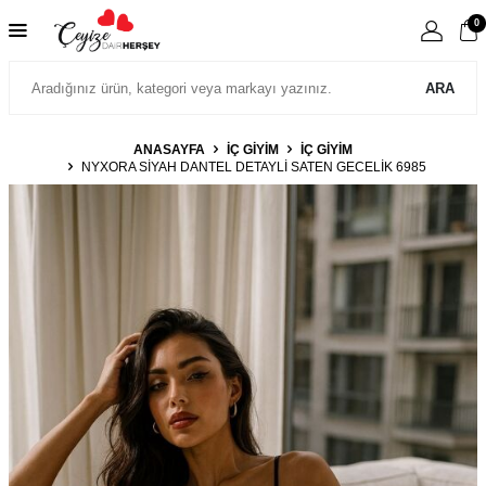
0
ARA
ANASAYFA
İÇ GIYIM
İÇ GIYIM
NYXORA SIYAH DANTEL DETAYLI SATEN GECELIK 6985