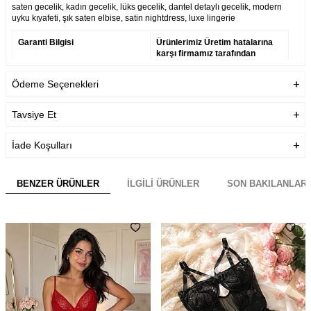
saten gecelik, kadın gecelik, lüks gecelik, dantel detaylı gecelik, modern
uyku kıyafeti, şık saten elbise, satin nightdress, luxe lingerie
Garanti Bilgisi
Ürünlerimiz Üretim hatalarına
karşı firmamız tarafından
garanti altındadır.
Ödeme Seçenekleri
Teslimat Bilgisi
Aynı Gün Kargo
Tavsiye Et
İade Koşulları
BENZER ÜRÜNLER
İLGILI ÜRÜNLER
SON BAKILANLAR