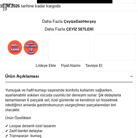
10.08.2026
tarihine kadar kargoda
Daha Fazla
ÇeyizeDairHerşey
Daha Fazla
ÇEYİZ SETLERİ
Listeye Ekle
Fiyat Alarmı
Tavsiye Et
Ürün Açıklaması
Yumuşak ve hafif kumaşı sayesinde konforlu kullanım sağlarken,
ayarlanabilir askıları vücuda uyumlu bir deneyim sunar. Şık detaylarla
tamamlanan 6 parçalık set, özel günlerde ve kendinizi iyi hissetmek
istediğiniz anlarda gardırobunuzun vazgeçilmez parçalarından biri
olacaktır.
Ürün Özellikleri
✔ Leopar desenli özel tasarım
✔ Zarif dantel detaylar
✔ Transparan kumaş