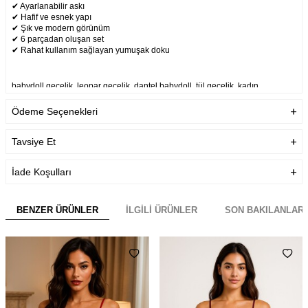
✔ Ayarlanabilir askı
✔ Hafif ve esnek yapı
✔ Şık ve modern görünüm
✔ 6 parçadan oluşan set
✔ Rahat kullanım sağlayan yumuşak doku
babydoll gecelik, leopar gecelik, dantel babydoll, tül gecelik, kadın
gecelik takımı, 6 parça gecelik, transparan gecelik, leopar desenli
babydoll, askılı gecelik, kadın iç giyim, premium gecelik takımı, şık
Ödeme Seçenekleri
gecelik, gece giyim, kadın babydoll takımı, leopar dantel gecelik.
Tavsiye Et
Garanti Bilgisi
Ürünlerimiz Üretim hatalarına
karşı firmamız tarafından
garanti altındadır.
İade Koşulları
Teslimat Bilgisi
Aynı Gün Kargo
BENZER ÜRÜNLER
İLGILI ÜRÜNLER
SON BAKILANLAR