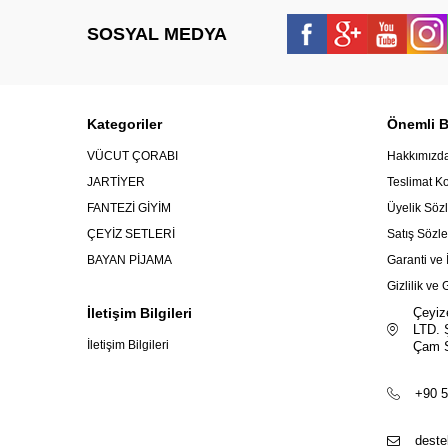
SOSYAL MEDYA
Kategoriler
Önemli Bi
VÜCUT ÇORABI
Hakkımızd
JARTİYER
Teslimat Ko
FANTEZİ GİYİM
Üyelik Söz
ÇEYİZ SETLERİ
Satış Sözl
BAYAN PİJAMA
Garanti ve 
Gizlilik ve
İletişim Bilgileri
Çeyiz
LTD. 
İletişim Bilgileri
Çam S
+90 5
deste