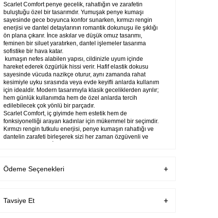
Scarlet Comfort penye gecelik, rahatlığın ve zarafetin
buluştuğu özel bir tasarımdır. Yumuşak penye kumaşı
sayesinde gece boyunca konfor sunarken, kırmızı rengin
enerjisi ve dantel detaylarının romantik dokunuşu ile şıklığı
ön plana çıkarır. İnce askılar ve düşük omuz tasarımı,
feminen bir siluet yaratırken, dantel işlemeler tasarıma
sofistike bir hava katar.
kumaşın nefes alabilen yapısı, cildinizle uyum içinde
hareket ederek özgürlük hissi verir. Hafif elastik dokusu
sayesinde vücuda nazikçe oturur, aynı zamanda rahat
kesimiyle uyku sırasında veya evde keyifli anlarda kullanım
için idealdir. Modern tasarımıyla klasik geceliklerden ayrılır;
hem günlük kullanımda hem de özel anlarda tercih
edilebilecek çok yönlü bir parçadır.
Scarlet Comfort, iç giyimde hem estetik hem de
fonksiyonelliği arayan kadınlar için mükemmel bir seçimdir.
Kırmızı rengin tutkulu enerjisi, penye kumaşın rahatlığı ve
dantelin zarafeti birleşerek sizi her zaman özgüvenli ve
özel hissettirecek. İster kendinizi şımartmak için ister
romantik bir geceye eşlik etmesi için tercih edin, bu gecelik
dolabınızın vazgeçilmez parçalarından biri olacak.
Ödeme Seçenekleri
Garanti Bilgisi
Ürünlerimiz Üretim
hatalarına karşı
firmamız tarafından
Tavsiye Et
garanti altındadır.