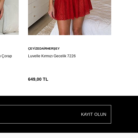
ÇEYIZEDAIRHERŞEY
ÇEYIZEDA
lı Çorap
Luvelle Kırmızı Gecelik 7226
Nuit d’Amo
Detaylı İç
649,00
TL
599,00
T
KAYIT OLUN