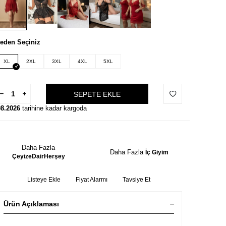
eden Seçiniz
XL
2XL
3XL
4XL
5XL
SEPETE EKLE
08.2026
tarihine kadar kargoda
Daha Fazla
Daha Fazla
İç Giyim
ÇeyizeDairHerşey
Listeye Ekle
Fiyat Alarmı
Tavsiye Et
Ürün Açıklaması