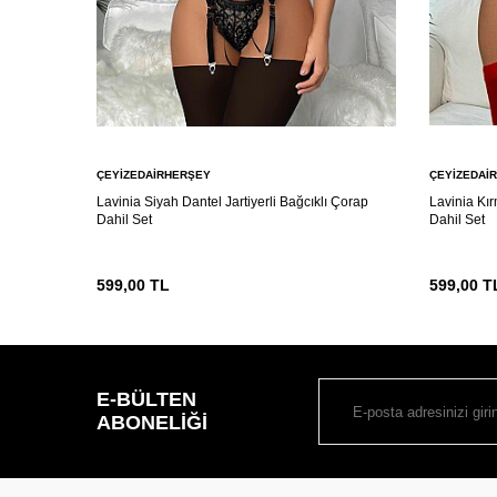
ÇEYIZEDAIRHERŞEY
ÇEYIZEDAI
Lavinia Siyah Dantel Jartiyerli Bağcıklı Çorap
Lavinia Kır
Dahil Set
Dahil Set
599,00
TL
599,00
T
E-BÜLTEN
ABONELIĞI