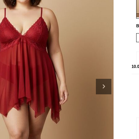
B
10.