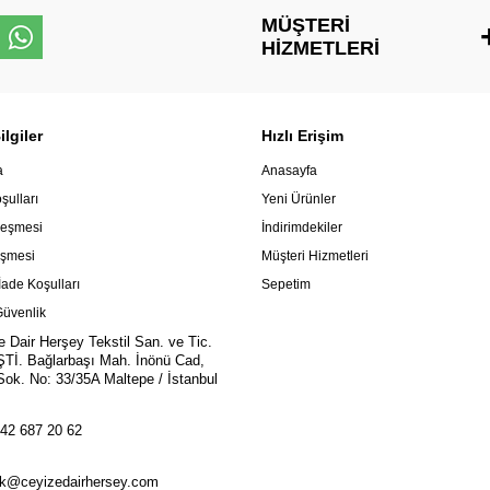
MÜŞTERI
HIZMETLERI
lgiler
Hızlı Erişim
a
Anasayfa
şulları
Yeni Ürünler
leşmesi
İndirimdekiler
eşmesi
Müşteri Hizmetleri
İade Koşulları
Sepetim
 Güvenlik
e Dair Herşey Tekstil San. ve Tic.
ŞTİ. Bağlarbaşı Mah. İnönü Cad,
ok. No: 33/35A Maltepe / İstanbul
42 687 20 62
k@ceyizedairhersey.com