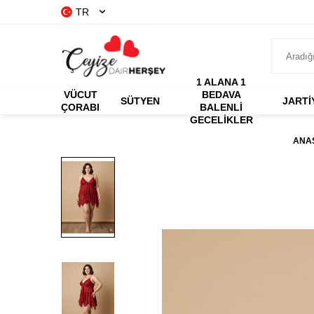
TR
1 ALANA 1
VÜCUT
BEDAVA
SÜTYEN
JARTİ
ÇORABI
BALENLI
GECELIKLER
ANA