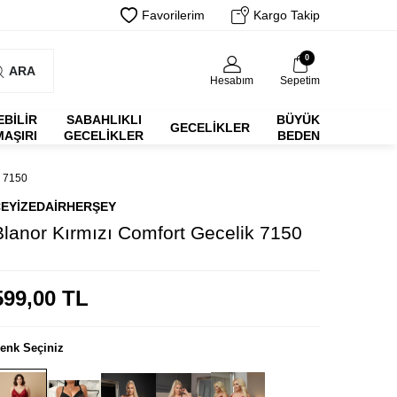
Favorilerim
Kargo Takip
0
ARA
Hesabım
Sepetim
EBİLİR
SABAHLIKLI
BÜYÜK
GECELIKLER
MAŞIRI
GECELIKLER
BEDEN
 7150
EYIZEDAIRHERŞEY
Blanor Kırmızı Comfort Gecelik 7150
599,00
TL
enk Seçiniz