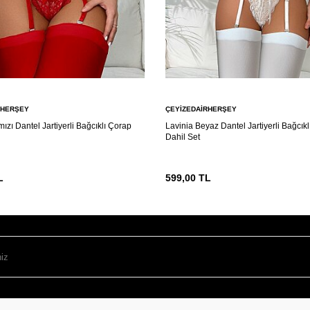
RHERŞEY
ÇEYIZEDAIRHERŞEY
mızı Dantel Jartiyerli Bağcıklı Çorap
Lavinia Beyaz Dantel Jartiyerli Bağcık
Dahil Set
L
599,00
TL