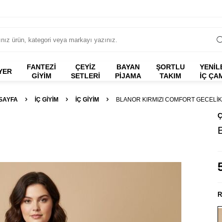
FANTEZI
ÇEYİZ
BAYAN
ŞORTLU
YENİL
YER
GIYIM
SETLERİ
PİJAMA
TAKIM
İÇ ÇA
SAYFA
İÇ GIYIM
İÇ GIYIM
BLANOR KIRMIZI COMFORT GECELIK
Ç
R