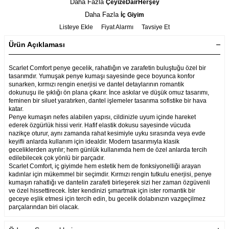
Daha Fazla
ÇeyizeDairHerşey
Daha Fazla
İç Giyim
Listeye Ekle
Fiyat Alarmı
Tavsiye Et
Ürün Açıklaması
Scarlet Comfort penye gecelik, rahatlığın ve zarafetin buluştuğu özel bir
tasarımdır. Yumuşak penye kumaşı sayesinde gece boyunca konfor
sunarken, kırmızı rengin enerjisi ve dantel detaylarının romantik
dokunuşu ile şıklığı ön plana çıkarır. İnce askılar ve düşük omuz tasarımı,
feminen bir siluet yaratırken, dantel işlemeler tasarıma sofistike bir hava
katar.
Penye kumaşın nefes alabilen yapısı, cildinizle uyum içinde hareket
ederek özgürlük hissi verir. Hafif elastik dokusu sayesinde vücuda
nazikçe oturur, aynı zamanda rahat kesimiyle uyku sırasında veya evde
keyifli anlarda kullanım için idealdir. Modern tasarımıyla klasik
geceliklerden ayrılır; hem günlük kullanımda hem de özel anlarda tercih
edilebilecek çok yönlü bir parçadır.
Scarlet Comfort, iç giyimde hem estetik hem de fonksiyonelliği arayan
kadınlar için mükemmel bir seçimdir. Kırmızı rengin tutkulu enerjisi, penye
kumaşın rahatlığı ve dantelin zarafeti birleşerek sizi her zaman özgüvenli
ve özel hissettirecek. İster kendinizi şımartmak için ister romantik bir
geceye eşlik etmesi için tercih edin, bu gecelik dolabınızın vazgeçilmez
parçalarından biri olacak.
Garanti Bilgisi
Ürünlerimiz Üretim hatalarına