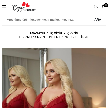
0
ARA
ANASAYFA
İÇ GIYIM
İÇ GIYIM
BLANOR KIRMIZI COMFORT PENYE GECELIK 7095