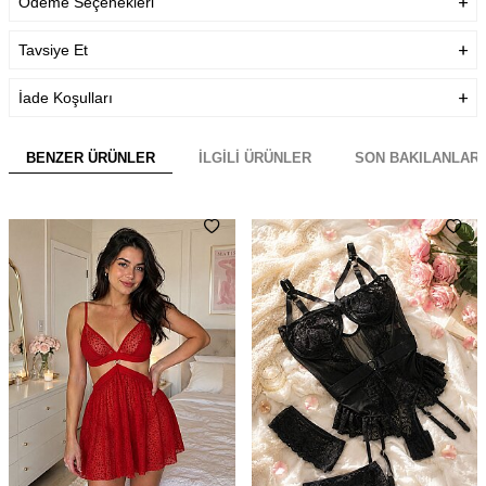
Ödeme Seçenekleri
karşı firmamız tarafından
garanti altındadır.
Tavsiye Et
Teslimat Bilgisi
Aynı Gün Kargo
İade Koşulları
BENZER ÜRÜNLER
İLGILI ÜRÜNLER
SON BAKILANLAR