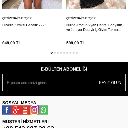
ÇEYIZEDAIRHERŞEY
ÇEYIZEDAIRHERŞEY
Luvelle Kırmızı Gecelik 7226
Nuit d’Amour Siyah Dantel Bodysuit
ve Jartiyer Detaylı İç Giyim Takımı
7216
649,00
TL
599,00
TL
E-BÜLTEN ABONELIĞI
KAYIT OLUN
SOSYAL MEDYA
MÜŞTERI HIZMETLERI