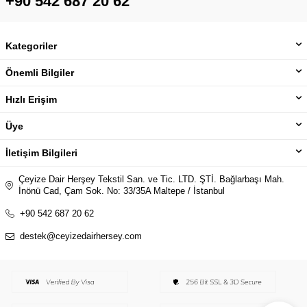
+90 542 687 20 62
Kategoriler
Önemli Bilgiler
Hızlı Erişim
Üye
İletişim Bilgileri
Çeyize Dair Herşey Tekstil San. ve Tic. LTD. ŞTİ. Bağlarbaşı Mah.
İnönü Cad, Çam Sok. No: 33/35A Maltepe / İstanbul
+90 542 687 20 62
destek@ceyizedairhersey.com