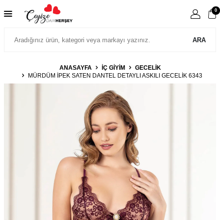
0
ARA
ANASAYFA
İÇ GIYIM
GECELIK
MÜRDÜM IPEK SATEN DANTEL DETAYLI ASKILI GECELIK 6343