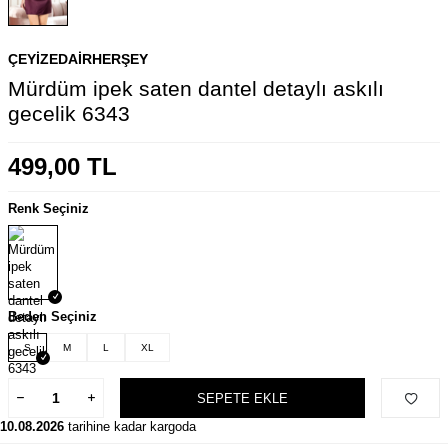
ÇEYIZEDAIRHERŞEY
Mürdüm ipek saten dantel detaylı askılı
gecelik 6343
499,00
TL
Renk Seçiniz
Beden Seçiniz
S
M
L
XL
SEPETE EKLE
10.08.2026
tarihine kadar kargoda