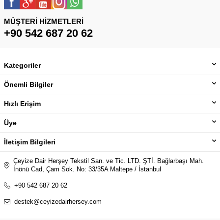
MÜŞTERI HIZMETLERI
+90 542 687 20 62
Kategoriler
Önemli Bilgiler
Hızlı Erişim
Üye
İletişim Bilgileri
Çeyize Dair Herşey Tekstil San. ve Tic. LTD. ŞTİ. Bağlarbaşı Mah.
İnönü Cad, Çam Sok. No: 33/35A Maltepe / İstanbul
+90 542 687 20 62
destek@ceyizedairhersey.com