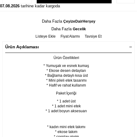
07.08.2026
tarihine kadar kargoda
Daha Fazla
ÇeyizeDairHerşey
Daha Fazla
Gecelik
Listeye Ekle
Fiyat Alarmı
Tavsiye Et
Ürün Açıklaması
Ürün Özellikleri
* Yumuşak ve esnek kumaş
* Ekose desen detayları
* Bağlama detaylı kısa üst
* Mini pileli etek tasarımı
* Hafif ve rahat kullanım
Paket İçeriği
* 1 adet üst
* 1 adet mini etek
* 1 adet boyun aksesuarı
* kadın mini etek takımı
* ekose takım
* cosplay giyim