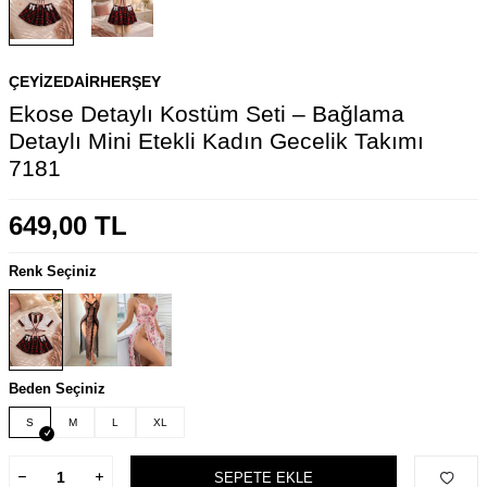
ÇEYIZEDAIRHERŞEY
Ekose Detaylı Kostüm Seti – Bağlama
Detaylı Mini Etekli Kadın Gecelik Takımı
7181
649,00
TL
Renk Seçiniz
Beden Seçiniz
S
M
L
XL
SEPETE EKLE