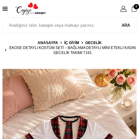
0
ARA
ANASAYFA
İÇ GIYIM
GECELIK
EKOSE DETAYLI KOSTÜM SETI – BAĞLAMA DETAYLI MINI ETEKLI KADIN
GECELIK TAKIMI 7181