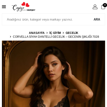
0
ARA
ANASAYFA
İÇ GIYIM
GECELIK
CORVELLA SIYAH DANTELLI GECELIK – GECENIN ŞIKLIĞI 7028