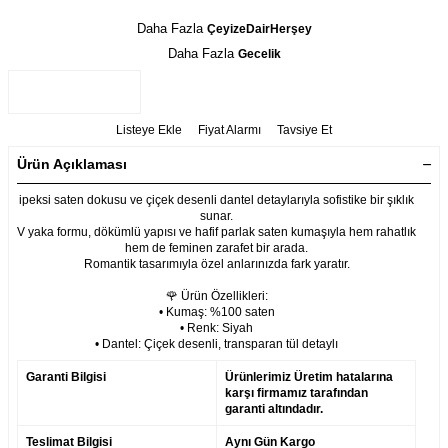
Daha Fazla
ÇeyizeDairHerşey
Daha Fazla
Gecelik
Listeye Ekle
Fiyat Alarmı
Tavsiye Et
Ürün Açıklaması
ipeksi saten dokusu ve çiçek desenli dantel detaylarıyla sofistike bir şıklık
sunar.
V yaka formu, dökümlü yapısı ve hafif parlak saten kumaşıyla hem rahatlık
hem de feminen zarafet bir arada.
Romantik tasarımıyla özel anlarınızda fark yaratır.
🌹 Ürün Özellikleri:
• Kumaş: %100 saten
• Renk: Siyah
• Dantel: Çiçek desenli, transparan tül detaylı
Garanti Bilgisi
Ürünlerimiz Üretim hatalarına
karşı firmamız tarafından
garanti altındadır.
Teslimat Bilgisi
Aynı Gün Kargo