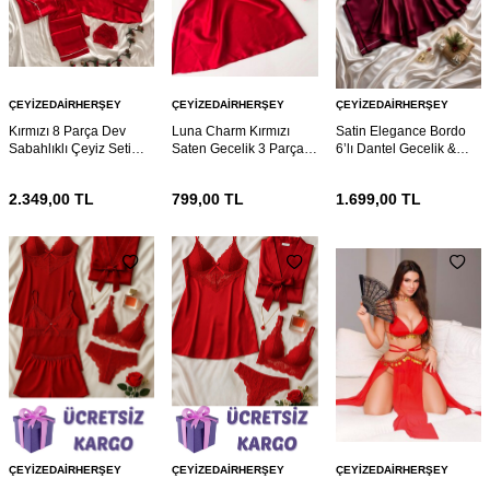
ÇEYIZEDAIRHERŞEY
ÇEYIZEDAIRHERŞEY
ÇEYIZEDAIRHERŞEY
Kırmızı 8 Parça Dev
Luna Charm Kırmızı
Satin Elegance Bordo
Sabahlıklı Çeyiz Seti
Saten Gecelik 3 Parça
6’lı Dantel Gecelik &
7082
Gecelik ve Bralet seti
Pijama Seti 7072
7074
2.349,00
TL
799,00
TL
1.699,00
TL
ÇEYIZEDAIRHERŞEY
ÇEYIZEDAIRHERŞEY
ÇEYIZEDAIRHERŞEY