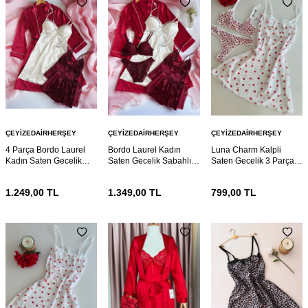
ÇEYIZEDAIRHERŞEY
ÇEYIZEDAIRHERŞEY
ÇEYIZEDAIRHERŞEY
4 Parça Bordo Laurel
Bordo Laurel Kadın
Luna Charm Kalpli
Kadın Saten Gecelik
Saten Gecelik Sabahlık
Saten Gecelik 3 Parça
Sabahlık Çeyiz Seti
Çeyiz Seti 6920
Gecelik ve Bralet seti
6921
6895
1.249,00
TL
1.349,00
TL
799,00
TL