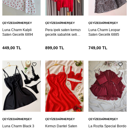
ÇEYIZEDAIRHERŞEY
ÇEYIZEDAIRHERŞEY
ÇEYIZEDAIRHERŞEY
Luna Charm Kalpli
Pera ipek saten kırmızı
Luna Charm Leopar
Saten Gecelik 6894
gecelik sabahlık seti
Saten Gecelik 6885
6886
449,00
TL
899,00
TL
749,00
TL
ÇEYIZEDAIRHERŞEY
ÇEYIZEDAIRHERŞEY
ÇEYIZEDAIRHERŞEY
Luna Charm Black 3
Kırmızı Dantel Saten
La Rozita Special Bordo