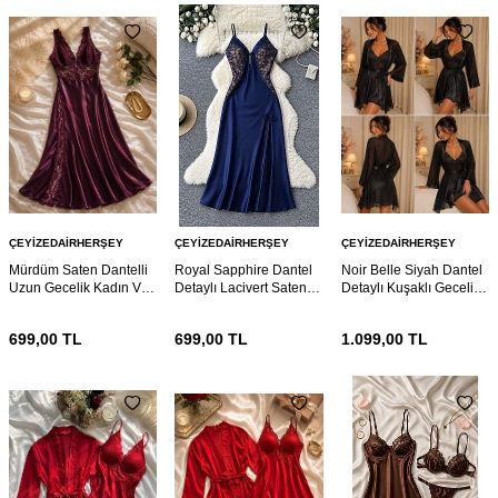
ÇEYIZEDAIRHERŞEY
ÇEYIZEDAIRHERŞEY
ÇEYIZEDAIRHERŞEY
Mürdüm Saten Dantelli
Royal Sapphire Dantel
Noir Belle Siyah Dantel
Uzun Gecelik Kadın V
Detaylı Lacivert Saten
Detaylı Kuşaklı Gecelik
Yaka Yırtmaç Detaylı
Gecelik – İnce Askılı
ve Sabahlık Takımı 7207
Lüks Gecelik 7219
Zarif Ev Giyimi Elbisesi
699,00
TL
699,00
TL
1.099,00
TL
7208