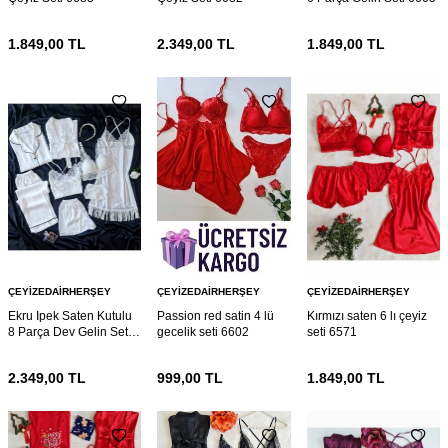
1.849,00
TL
2.349,00
TL
1.849,00
TL
ÇEYIZEDAIRHERŞEY
ÇEYIZEDAIRHERŞEY
ÇEYIZEDAIRHERŞEY
Ekru Ipek Saten Kutulu
Passion red satin 4 lü
Kırmızı saten 6 lı çeyiz
8 Parça Dev Gelin Seti
gecelik seti 6602
seti 6571
6664
2.349,00
TL
999,00
TL
1.849,00
TL