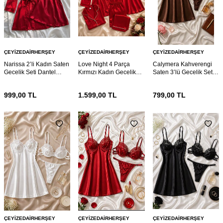
ÇEYIZEDAIRHERŞEY
ÇEYIZEDAIRHERŞEY
ÇEYIZEDAIRHERŞEY
Narissa 2’li Kadın Saten
Love Night 4 Parça
Calymera Kahverengi
Gecelik Seti Dantel
Kırmızı Kadın Gecelik
Saten 3’lü Gecelik Seti –
Detaylı Sabahlıklı
Çeyiz Seti
Dantel Detaylı Sütyen
Kırmızı Gecelik Takımı
Takım
999,00
TL
1.599,00
TL
799,00
TL
ÇEYIZEDAIRHERŞEY
ÇEYIZEDAIRHERŞEY
ÇEYIZEDAIRHERŞEY