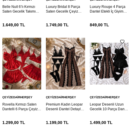
Belle Nuit 6’lı Kırmızı
Luxury Bridal 8 Parça
Luxury Rouge 4 Parça
Saten Gecelik Takımı
Saten Gecelik Çeyiz
Dantel Etekli İç Giyim
Dantelli Sabahlıklı Çeyiz
Sabahlık Takımı
Takımı
Seti
1.649,00
TL
1.749,00
TL
849,00
TL
ÇEYIZEDAIRHERŞEY
ÇEYIZEDAIRHERŞEY
ÇEYIZEDAIRHERŞEY
Rovella Kırmızı Saten
Premium Kadın Leopar
Leopar Desenli Uzun
Dantelli 6 Parça Çeyiz
Desenli Dantel Detaylı 6
Gecelik 10 Parça Dantel
Gecelik ve Sabahlık Seti
Parça Gecelik Takımı
Detaylı Kadın Ev Giyim
ve Çeyiz Seti
1.299,00
TL
1.199,00
TL
1.499,00
TL