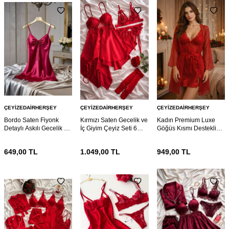
ÇEYIZEDAIRHERŞEY
ÇEYIZEDAIRHERŞEY
ÇEYIZEDAIRHERŞEY
Bordo Saten Fiyonk
Kırmızı Saten Gecelik ve
Kadın Premium Luxe
Detaylı Askılı Gecelik –
İç Giyim Çeyiz Seti 6
Göğüs Kısmı Destekli
Şık ve Mini Nightdress
Parça 7114
Dantelli Gecelik &
Sabahlık Takımı
649,00
TL
1.049,00
TL
949,00
TL