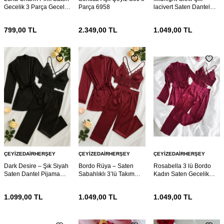
Gecelik 3 Parça Gecelik
Parça 6958
lacivert Saten Dantel
ve Bralet seti 6953
Pijama 6942
799,00
TL
2.349,00
TL
1.049,00
TL
ÇEYIZEDAIRHERŞEY
ÇEYIZEDAIRHERŞEY
ÇEYIZEDAIRHERŞEY
Dark Desire – Şık Siyah
Bordo Rüya – Saten
Rosabella 3 lü Bordo
Saten Dantel Pijama
Sabahlıklı 3’lü Takım
Kadın Saten Gecelik
Seti (3 Parça) 6941
6940
Sabahlık Çeyiz Seti
6930
1.099,00
TL
1.049,00
TL
1.049,00
TL