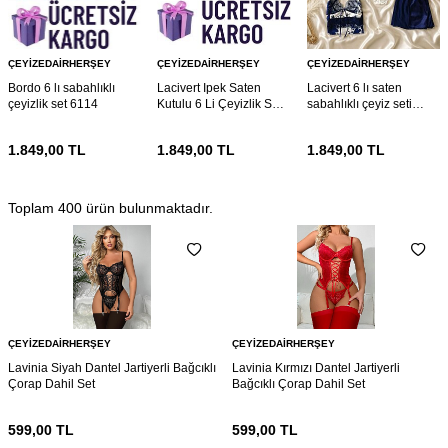
ÇEYIZEDAIRHERŞEY
ÇEYIZEDAIRHERŞEY
ÇEYIZEDAIRHERŞEY
Bordo 6 lı sabahlıklı
Lacivert Ipek Saten
Lacivert 6 lı saten
çeyizlik set 6114
Kutulu 6 Li Çeyizlik Set
sabahlıklı çeyiz seti
6021
5922
1.849,00
TL
1.849,00
TL
1.849,00
TL
Toplam
400
ürün bulunmaktadır.
ÇEYIZEDAIRHERŞEY
ÇEYIZEDAIRHERŞEY
Lavinia Siyah Dantel Jartiyerli Bağcıklı
Lavinia Kırmızı Dantel Jartiyerli
Çorap Dahil Set
Bağcıklı Çorap Dahil Set
599,00
TL
599,00
TL