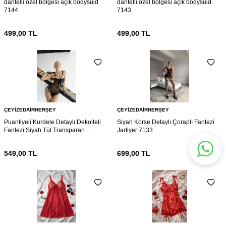
dantelli özel bölgesi açık bodysuid
dantelli özel bölgesi açık bodysuid
7144
7143
499,00
TL
499,00
TL
ÇEYIZEDAIRHERŞEY
ÇEYIZEDAIRHERŞEY
Puantiyeli Kurdele Detaylı Dekolteli
Siyah Korse Detaylı Çoraplı Fantezi
Fantezi Siyah Tül Transparan
Jartiyer 7133
Babydoll 7136
549,00
TL
699,00
TL