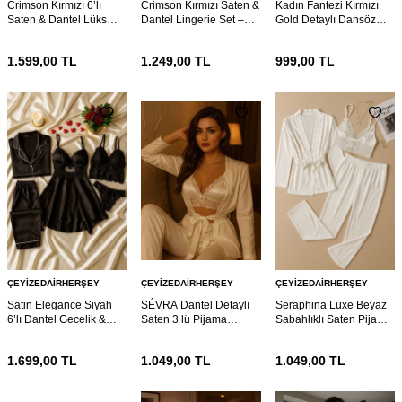
Crimson Kırmızı 6’lı
Crimson Kırmızı Saten &
Kadın Fantezi Kırmızı
Saten & Dantel Lüks
Dantel Lingerie Set –
Gold Detaylı Dansöz
Gecelik Seti 7055
Şık İç Çeyiz Takımı 7054
Kostümü 7039
1.599,00
TL
1.249,00
TL
999,00
TL
ÇEYIZEDAIRHERŞEY
ÇEYIZEDAIRHERŞEY
ÇEYIZEDAIRHERŞEY
Satin Elegance Siyah
SÉVRA Dantel Detaylı
Seraphina Luxe Beyaz
6’lı Dantel Gecelik &
Saten 3 lü Pijama
Sabahlıklı Saten Pijama
Pijama Seti 7026
Takımı
Set 7017
1.699,00
TL
1.049,00
TL
1.049,00
TL