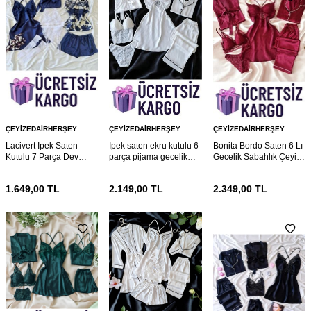
ÇEYIZEDAIRHERŞEY
ÇEYIZEDAIRHERŞEY
ÇEYIZEDAIRHERŞEY
Lacivert Ipek Saten
Ipek saten ekru kutulu 6
Bonita Bordo Saten 6 Lı
Kutulu 7 Parça Dev
parça pijama gecelik
Gecelik Sabahlık Çeyiz
Gelin Seti 6862
gelin seti 6769
Seti 6767
1.649,00
TL
2.149,00
TL
2.349,00
TL