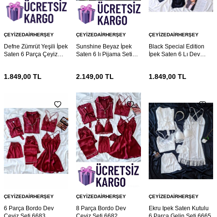
ÇEYIZEDAIRHERŞEY
ÇEYIZEDAIRHERŞEY
ÇEYIZEDAIRHERŞEY
Defne Zümrüt Yeşili İpek
Sunshine Beyaz İpek
Black Special Edition
Saten 6 Parça Çeyiz
Saten 6 lı Pijama Seti
İpek Saten 6 Lı Dev
Seti 6738
6734
Çeyiz Seti 6730
1.849,00
TL
2.149,00
TL
1.849,00
TL
ÇEYIZEDAIRHERŞEY
ÇEYIZEDAIRHERŞEY
ÇEYIZEDAIRHERŞEY
6 Parça Bordo Dev
8 Parça Bordo Dev
Ekru Ipek Saten Kutulu
Çeyiz Seti 6683
Çeyiz Seti 6682
6 Parça Gelin Seti 6665