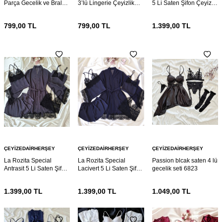
Parça Gecelik ve Bralet
3’lü Lingerie Çeyizlik
5 Li Saten Şifon Çeyiz
seti 6881
Set – Gecelik, Sütyen ve
Seti 6862
Külot
799,00
TL
799,00
TL
1.399,00
TL
ÇEYIZEDAIRHERŞEY
ÇEYIZEDAIRHERŞEY
ÇEYIZEDAIRHERŞEY
La Rozita Special
La Rozita Special
Passion blcak saten 4 lü
Antrasit 5 Li Saten Şifon
Lacivert 5 Li Saten Şifon
gecelik seti 6823
Çeyiz Seti 6857
Çeyiz Seti 6856
1.399,00
TL
1.399,00
TL
1.049,00
TL