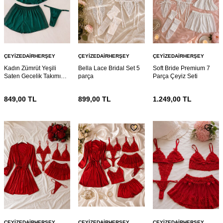
ÇEYIZEDAIRHERŞEY
ÇEYIZEDAIRHERŞEY
ÇEYIZEDAIRHERŞEY
Kadın Zümrüt Yeşili
Bella Lace Bridal Set 5
Soft Bride Premium 7
Saten Gecelik Takımı
parça
Parça Çeyiz Seti
4’lü Dantel Detaylı
Şortlu Pijama Sütyen
849,00
TL
899,00
TL
1.249,00
TL
Çeyizlik Set
ÇEYIZEDAIRHERŞEY
ÇEYIZEDAIRHERŞEY
ÇEYIZEDAIRHERŞEY