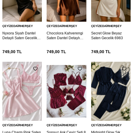
ÇEYIZEDAIRHERŞEY
ÇEYIZEDAIRHERŞEY
ÇEYIZEDAIRHERŞEY
Nyxora Siyah Dantel
Chocolora Kahverengi
Secret Glow Beyaz
Detayli Saten Gecelik
Saten Dantel Detaylı
Saten Gecelik 6983
6985
Askılı Gecelik 6985
749,00
TL
749,00
TL
749,00
TL
ÇEYIZEDAIRHERŞEY
ÇEYIZEDAIRHERŞEY
ÇEYIZEDAIRHERŞEY
Luna Charm Pink Saten
Sonsuz Aşk Çeyiz Seti 8
Midnight Glow Şık