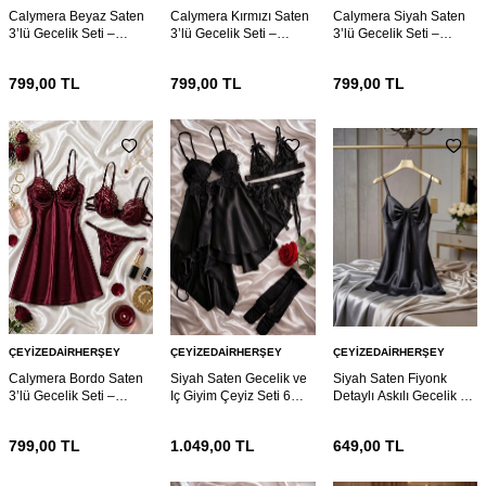
Calymera Beyaz Saten
Calymera Kırmızı Saten
Calymera Siyah Saten
3’lü Gecelik Seti –
3’lü Gecelik Seti –
3’lü Gecelik Seti –
Dantel Detaylı Sütyen
Dantel Detaylı Sütyen
Dantel Detaylı Sütyen
Takım
Takım
Takım
799,00
TL
799,00
TL
799,00
TL
ÇEYIZEDAIRHERŞEY
ÇEYIZEDAIRHERŞEY
ÇEYIZEDAIRHERŞEY
Calymera Bordo Saten
Siyah Saten Gecelik ve
Siyah Saten Fiyonk
3’lü Gecelik Seti –
Iç Giyim Çeyiz Seti 6
Detaylı Askılı Gecelik –
Dantel Detaylı Sütyen
Parça 7168
Şık ve Mini Nightdress
Takım
799,00
TL
1.049,00
TL
649,00
TL