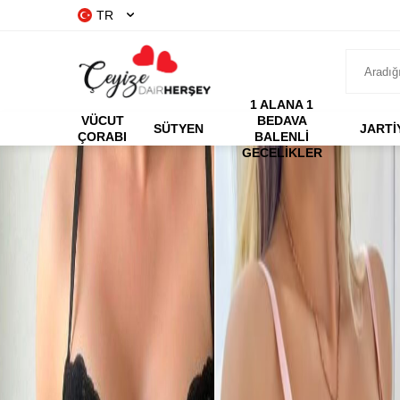
TR
1 ALANA 1
VÜCUT
BEDAVA
SÜTYEN
JARTİ
ÇORABI
BALENLI
GECELIKLER