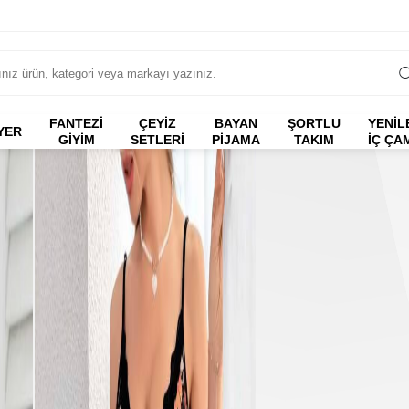
FANTEZI
ÇEYİZ
BAYAN
ŞORTLU
YENİL
YER
GIYIM
SETLERİ
PİJAMA
TAKIM
İÇ ÇA