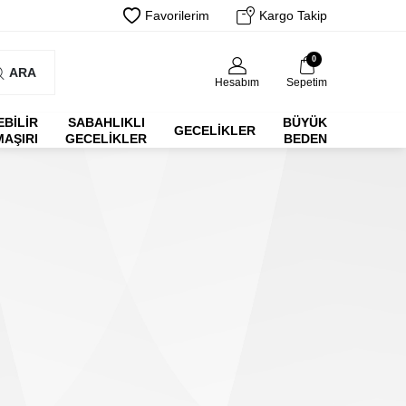
Favorilerim
Kargo Takip
0
ARA
Hesabım
Sepetim
EBİLİR
SABAHLIKLI
BÜYÜK
GECELIKLER
MAŞIRI
GECELIKLER
BEDEN