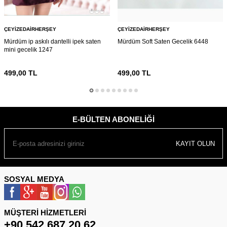
ÇEYIZEDAIRHERŞEY
ÇEYIZEDAIRHERŞEY
Mürdüm ip askılı dantelli ipek saten
Mürdüm Soft Saten Gecelik 6448
mini gecelik 1247
499,00
TL
499,00
TL
E-BÜLTEN ABONELIĞI
KAYIT OLUN
SOSYAL MEDYA
MÜŞTERI HIZMETLERI
+90 542 687 20 62