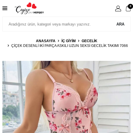
0
ARA
ANASAYFA
İÇ GIYIM
GECELIK
ÇIÇEK DESENLI IKI PARÇA ASKILI UZUN SEKSI GECELIK TAKIMI 7066