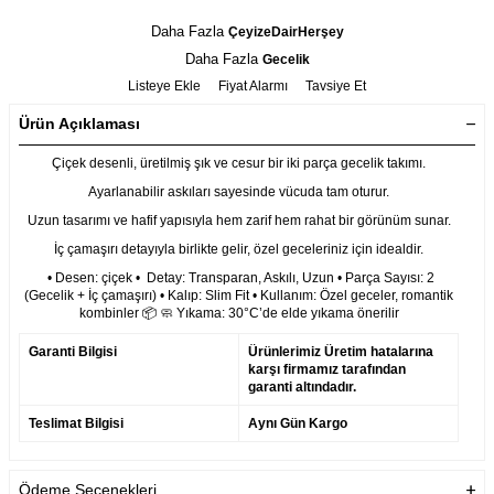
Daha Fazla
ÇeyizeDairHerşey
Daha Fazla
Gecelik
Listeye Ekle
Fiyat Alarmı
Tavsiye Et
Ürün Açıklaması
Çiçek desenli, üretilmiş şık ve cesur bir iki parça gecelik takımı.
Ayarlanabilir askıları sayesinde vücuda tam oturur.
Uzun tasarımı ve hafif yapısıyla hem zarif hem rahat bir görünüm sunar.
İç çamaşırı detayıyla birlikte gelir, özel geceleriniz için idealdir.
• Desen: çiçek • Detay: Transparan, Askılı, Uzun • Parça Sayısı: 2
(Gecelik + İç çamaşırı) • Kalıp: Slim Fit • Kullanım: Özel geceler, romantik
kombinler 📦 🧼 Yıkama: 30°C’de elde yıkama önerilir
Garanti Bilgisi
Ürünlerimiz Üretim hatalarına
karşı firmamız tarafından
garanti altındadır.
Teslimat Bilgisi
Aynı Gün Kargo
Ödeme Seçenekleri