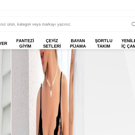
FANTEZI
ÇEYİZ
BAYAN
ŞORTLU
YENİL
YER
GIYIM
SETLERİ
PİJAMA
TAKIM
İÇ ÇA