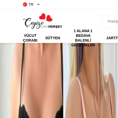
TR
1 ALANA 1
VÜCUT
BEDAVA
SÜTYEN
JARTİ
ÇORABI
BALENLI
GECELIKLER