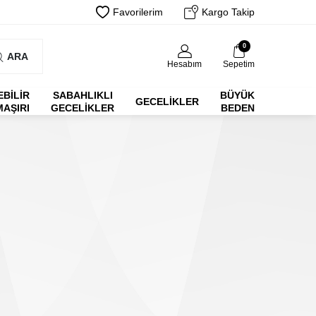
Favorilerim
Kargo Takip
0
ARA
Hesabım
Sepetim
EBİLİR
SABAHLIKLI
BÜYÜK
GECELIKLER
MAŞIRI
GECELIKLER
BEDEN