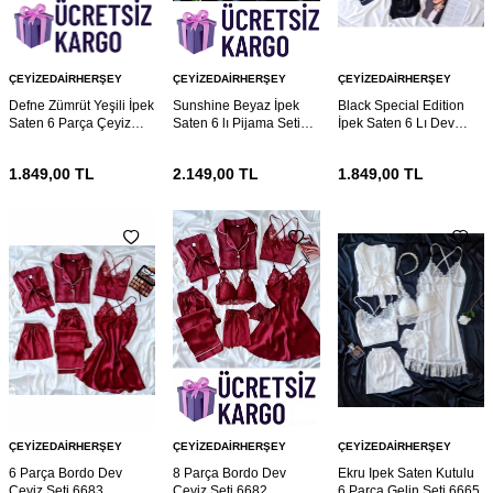
ÇEYIZEDAIRHERŞEY
ÇEYIZEDAIRHERŞEY
ÇEYIZEDAIRHERŞEY
Defne Zümrüt Yeşili İpek
Sunshine Beyaz İpek
Black Special Edition
Saten 6 Parça Çeyiz
Saten 6 lı Pijama Seti
İpek Saten 6 Lı Dev
Seti 6738
6734
Çeyiz Seti 6730
1.849,00
TL
2.149,00
TL
1.849,00
TL
ÇEYIZEDAIRHERŞEY
ÇEYIZEDAIRHERŞEY
ÇEYIZEDAIRHERŞEY
6 Parça Bordo Dev
8 Parça Bordo Dev
Ekru Ipek Saten Kutulu
Çeyiz Seti 6683
Çeyiz Seti 6682
6 Parça Gelin Seti 6665