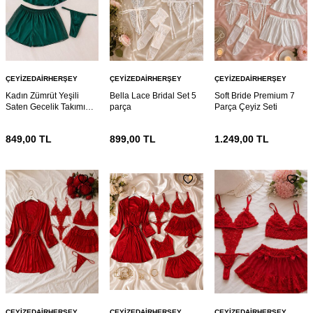
ÇEYIZEDAIRHERŞEY
ÇEYIZEDAIRHERŞEY
ÇEYIZEDAIRHERŞEY
Kadın Zümrüt Yeşili
Bella Lace Bridal Set 5
Soft Bride Premium 7
Saten Gecelik Takımı
parça
Parça Çeyiz Seti
4’lü Dantel Detaylı
Şortlu Pijama Sütyen
849,00
TL
899,00
TL
1.249,00
TL
Çeyizlik Set
ÇEYIZEDAIRHERŞEY
ÇEYIZEDAIRHERŞEY
ÇEYIZEDAIRHERŞEY