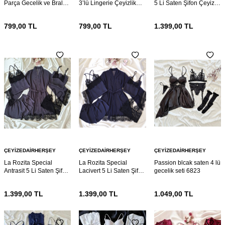
Parça Gecelik ve Bralet
3’lü Lingerie Çeyizlik
5 Li Saten Şifon Çeyiz
seti 6881
Set – Gecelik, Sütyen ve
Seti 6862
Külot
799,00
TL
799,00
TL
1.399,00
TL
ÇEYIZEDAIRHERŞEY
ÇEYIZEDAIRHERŞEY
ÇEYIZEDAIRHERŞEY
La Rozita Special
La Rozita Special
Passion blcak saten 4 lü
Antrasit 5 Li Saten Şifon
Lacivert 5 Li Saten Şifon
gecelik seti 6823
Çeyiz Seti 6857
Çeyiz Seti 6856
1.399,00
TL
1.399,00
TL
1.049,00
TL