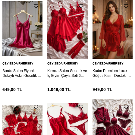
ÇEYIZEDAIRHERŞEY
ÇEYIZEDAIRHERŞEY
ÇEYIZEDAIRHERŞEY
Bordo Saten Fiyonk
Kırmızı Saten Gecelik ve
Kadın Premium Luxe
Detaylı Askılı Gecelik –
İç Giyim Çeyiz Seti 6
Göğüs Kısmı Destekli
Şık ve Mini Nightdress
Parça 7114
Dantelli Gecelik &
Sabahlık Takımı
649,00
TL
1.049,00
TL
949,00
TL