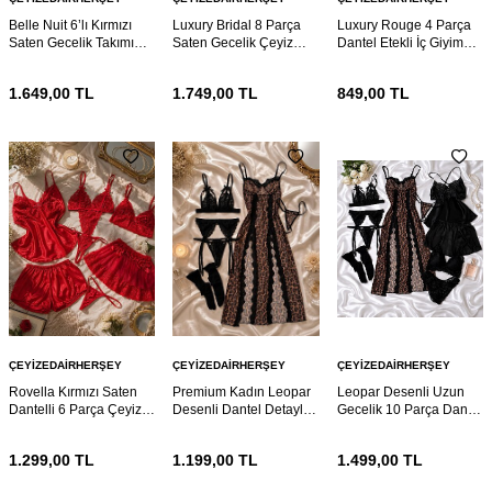
Belle Nuit 6’lı Kırmızı
Luxury Bridal 8 Parça
Luxury Rouge 4 Parça
Saten Gecelik Takımı
Saten Gecelik Çeyiz
Dantel Etekli İç Giyim
Dantelli Sabahlıklı Çeyiz
Sabahlık Takımı
Takımı
Seti
1.649,00
TL
1.749,00
TL
849,00
TL
ÇEYIZEDAIRHERŞEY
ÇEYIZEDAIRHERŞEY
ÇEYIZEDAIRHERŞEY
Rovella Kırmızı Saten
Premium Kadın Leopar
Leopar Desenli Uzun
Dantelli 6 Parça Çeyiz
Desenli Dantel Detaylı 6
Gecelik 10 Parça Dantel
Gecelik ve Sabahlık Seti
Parça Gecelik Takımı
Detaylı Kadın Ev Giyim
ve Çeyiz Seti
1.299,00
TL
1.199,00
TL
1.499,00
TL