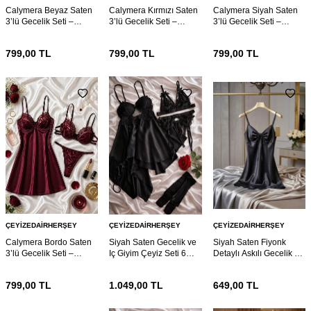
Calymera Beyaz Saten
Calymera Kırmızı Saten
Calymera Siyah Saten
3’lü Gecelik Seti –
3’lü Gecelik Seti –
3’lü Gecelik Seti –
Dantel Detaylı Sütyen
Dantel Detaylı Sütyen
Dantel Detaylı Sütyen
Takım
Takım
Takım
799,00
TL
799,00
TL
799,00
TL
ÇEYIZEDAIRHERŞEY
ÇEYIZEDAIRHERŞEY
ÇEYIZEDAIRHERŞEY
Calymera Bordo Saten
Siyah Saten Gecelik ve
Siyah Saten Fiyonk
3’lü Gecelik Seti –
Iç Giyim Çeyiz Seti 6
Detaylı Askılı Gecelik –
Dantel Detaylı Sütyen
Parça 7168
Şık ve Mini Nightdress
Takım
799,00
TL
1.049,00
TL
649,00
TL