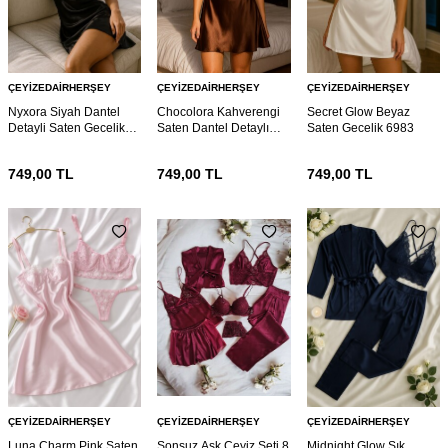
ÇEYIZEDAIRHERŞEY
ÇEYIZEDAIRHERŞEY
ÇEYIZEDAIRHERŞEY
Nyxora Siyah Dantel
Chocolora Kahverengi
Secret Glow Beyaz
Detayli Saten Gecelik
Saten Dantel Detaylı
Saten Gecelik 6983
6985
Askılı Gecelik 6985
749,00
TL
749,00
TL
749,00
TL
ÇEYIZEDAIRHERŞEY
ÇEYIZEDAIRHERŞEY
ÇEYIZEDAIRHERŞEY
Luna Charm Pink Saten
Sonsuz Aşk Çeyiz Seti 8
Midnight Glow Şık