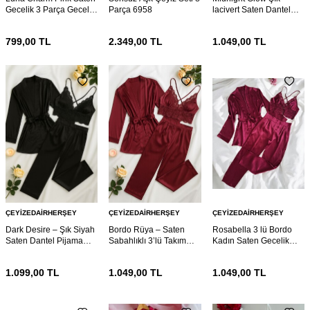
Gecelik 3 Parça Gecelik
Parça 6958
lacivert Saten Dantel
ve Bralet seti 6953
Pijama 6942
799,00
TL
2.349,00
TL
1.049,00
TL
ÇEYIZEDAIRHERŞEY
ÇEYIZEDAIRHERŞEY
ÇEYIZEDAIRHERŞEY
Dark Desire – Şık Siyah
Bordo Rüya – Saten
Rosabella 3 lü Bordo
Saten Dantel Pijama
Sabahlıklı 3’lü Takım
Kadın Saten Gecelik
Seti (3 Parça) 6941
6940
Sabahlık Çeyiz Seti
6930
1.099,00
TL
1.049,00
TL
1.049,00
TL