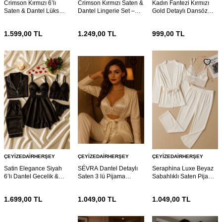
Crimson Kırmızı 6’lı
Crimson Kırmızı Saten &
Kadın Fantezi Kırmızı
Saten & Dantel Lüks
Dantel Lingerie Set –
Gold Detaylı Dansöz
Gecelik Seti 7055
Şık İç Çeyiz Takımı 7054
Kostümü 7039
1.599,00
TL
1.249,00
TL
999,00
TL
ÇEYIZEDAIRHERŞEY
ÇEYIZEDAIRHERŞEY
ÇEYIZEDAIRHERŞEY
Satin Elegance Siyah
SÉVRA Dantel Detaylı
Seraphina Luxe Beyaz
6’lı Dantel Gecelik &
Saten 3 lü Pijama
Sabahlıklı Saten Pijama
Pijama Seti 7026
Takımı
Set 7017
1.699,00
TL
1.049,00
TL
1.049,00
TL