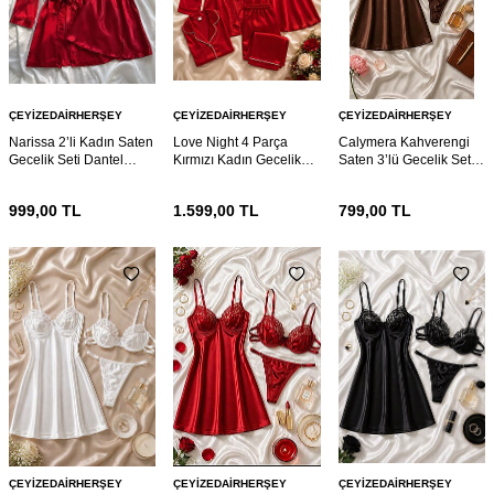
ÇEYIZEDAIRHERŞEY
ÇEYIZEDAIRHERŞEY
ÇEYIZEDAIRHERŞEY
Narissa 2’li Kadın Saten
Love Night 4 Parça
Calymera Kahverengi
Gecelik Seti Dantel
Kırmızı Kadın Gecelik
Saten 3’lü Gecelik Seti –
Detaylı Sabahlıklı
Çeyiz Seti
Dantel Detaylı Sütyen
Kırmızı Gecelik Takımı
Takım
999,00
TL
1.599,00
TL
799,00
TL
ÇEYIZEDAIRHERŞEY
ÇEYIZEDAIRHERŞEY
ÇEYIZEDAIRHERŞEY