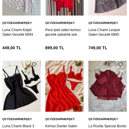
ÇEYIZEDAIRHERŞEY
ÇEYIZEDAIRHERŞEY
ÇEYIZEDAIRHERŞEY
Luna Charm Kalpli
Pera ipek saten kırmızı
Luna Charm Leopar
Saten Gecelik 6894
gecelik sabahlık seti
Saten Gecelik 6885
6886
449,00
TL
899,00
TL
749,00
TL
ÇEYIZEDAIRHERŞEY
ÇEYIZEDAIRHERŞEY
ÇEYIZEDAIRHERŞEY
Luna Charm Black 3
Kırmızı Dantel Saten
La Rozita Special Bordo