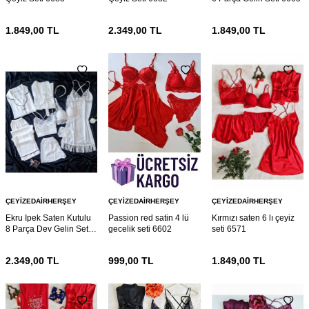
1.849,00
TL
2.349,00
TL
1.849,00
TL
ÇEYIZEDAIRHERŞEY
ÇEYIZEDAIRHERŞEY
ÇEYIZEDAIRHERŞEY
Ekru Ipek Saten Kutulu
Passion red satin 4 lü
Kırmızı saten 6 lı çeyiz
8 Parça Dev Gelin Seti
gecelik seti 6602
seti 6571
6664
2.349,00
TL
999,00
TL
1.849,00
TL