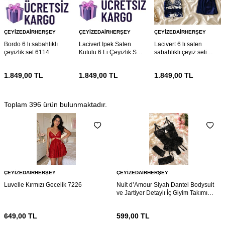
ÇEYIZEDAIRHERŞEY
ÇEYIZEDAIRHERŞEY
ÇEYIZEDAIRHERŞEY
Bordo 6 lı sabahlıklı
Lacivert Ipek Saten
Lacivert 6 lı saten
çeyizlik set 6114
Kutulu 6 Li Çeyizlik Set
sabahlıklı çeyiz seti
6021
5922
1.849,00
TL
1.849,00
TL
1.849,00
TL
Toplam
396
ürün bulunmaktadır.
ÇEYIZEDAIRHERŞEY
ÇEYIZEDAIRHERŞEY
Luvelle Kırmızı Gecelik 7226
Nuit d’Amour Siyah Dantel Bodysuit
ve Jartiyer Detaylı İç Giyim Takımı
7216
649,00
TL
599,00
TL