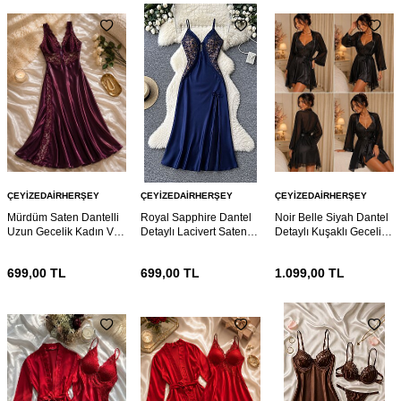
ÇEYIZEDAIRHERŞEY
ÇEYIZEDAIRHERŞEY
ÇEYIZEDAIRHERŞEY
Mürdüm Saten Dantelli
Royal Sapphire Dantel
Noir Belle Siyah Dantel
Uzun Gecelik Kadın V
Detaylı Lacivert Saten
Detaylı Kuşaklı Gecelik
Yaka Yırtmaç Detaylı
Gecelik – İnce Askılı
ve Sabahlık Takımı 7207
Lüks Gecelik 7219
Zarif Ev Giyimi Elbisesi
699,00
TL
699,00
TL
1.099,00
TL
7208