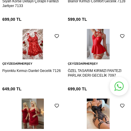
Siyah Korse Detaylı Çoraplı Fantezi
Blanor Kırmızı Comfort Gecelik 7128
Jartiyer 7133
699,00
TL
599,00
TL
ÇEYIZEDAIRHERŞEY
ÇEYIZEDAIRHERŞEY
Fiyonklu Kırmızı Dantel Gecelik 7126
ÖZEL TASARIM KIRMIZI FANTEZI
PARLAK DERI GECELİK 7097
649,00
TL
699,00
TL