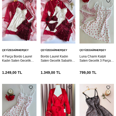
ÇEYIZEDAIRHERŞEY
ÇEYIZEDAIRHERŞEY
ÇEYIZEDAIRHERŞEY
4 Parça Bordo Laurel
Bordo Laurel Kadın
Luna Charm Kalpli
Kadın Saten Gecelik
Saten Gecelik Sabahlık
Saten Gecelik 3 Parça
Sabahlık Çeyiz Seti
Çeyiz Seti 6920
Gecelik ve Bralet seti
6921
6895
1.249,00
TL
1.349,00
TL
799,00
TL