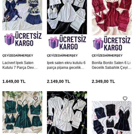
ÇEYIZEDAIRHERŞEY
ÇEYIZEDAIRHERŞEY
ÇEYIZEDAIRHERŞEY
Lacivert Ipek Saten
Ipek saten ekru kutulu 6
Bonita Bordo Saten 6 Lı
Kutulu 7 Parça Dev
parça pijama gecelik
Gecelik Sabahlık Çeyiz
Gelin Seti 6862
gelin seti 6769
Seti 6767
1.649,00
TL
2.149,00
TL
2.349,00
TL