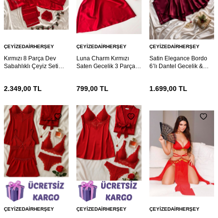
ÇEYIZEDAIRHERŞEY
ÇEYIZEDAIRHERŞEY
ÇEYIZEDAIRHERŞEY
Kırmızı 8 Parça Dev
Luna Charm Kırmızı
Satin Elegance Bordo
Sabahlıklı Çeyiz Seti
Saten Gecelik 3 Parça
6’lı Dantel Gecelik &
7082
Gecelik ve Bralet seti
Pijama Seti 7072
7074
2.349,00
TL
799,00
TL
1.699,00
TL
ÇEYIZEDAIRHERŞEY
ÇEYIZEDAIRHERŞEY
ÇEYIZEDAIRHERŞEY