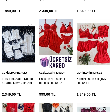
1.849,00
TL
2.349,00
TL
1.849,00
TL
ÇEYIZEDAIRHERŞEY
ÇEYIZEDAIRHERŞEY
ÇEYIZEDAIRHERŞEY
Ekru Ipek Saten Kutulu
Passion red satin 4 lü
Kırmızı saten 6 lı çeyiz
8 Parça Dev Gelin Seti
gecelik seti 6602
seti 6571
6664
2.349,00
TL
999,00
TL
1.849,00
TL