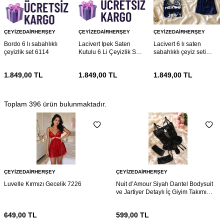
ÇEYIZEDAIRHERŞEY
ÇEYIZEDAIRHERŞEY
ÇEYIZEDAIRHERŞEY
Bordo 6 lı sabahlıklı
Lacivert Ipek Saten
Lacivert 6 lı saten
çeyizlik set 6114
Kutulu 6 Li Çeyizlik Set
sabahlıklı çeyiz seti
6021
5922
1.849,00
TL
1.849,00
TL
1.849,00
TL
Toplam
396
ürün bulunmaktadır.
ÇEYIZEDAIRHERŞEY
ÇEYIZEDAIRHERŞEY
Luvelle Kırmızı Gecelik 7226
Nuit d’Amour Siyah Dantel Bodysuit
ve Jartiyer Detaylı İç Giyim Takımı
7216
649,00
TL
599,00
TL