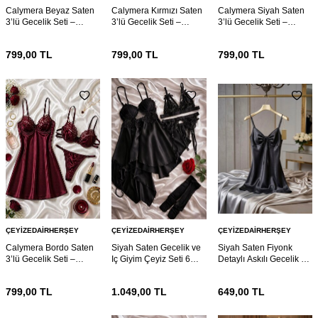
Calymera Beyaz Saten
Calymera Kırmızı Saten
Calymera Siyah Saten
3’lü Gecelik Seti –
3’lü Gecelik Seti –
3’lü Gecelik Seti –
Dantel Detaylı Sütyen
Dantel Detaylı Sütyen
Dantel Detaylı Sütyen
Takım
Takım
Takım
799,00
TL
799,00
TL
799,00
TL
ÇEYIZEDAIRHERŞEY
ÇEYIZEDAIRHERŞEY
ÇEYIZEDAIRHERŞEY
Calymera Bordo Saten
Siyah Saten Gecelik ve
Siyah Saten Fiyonk
3’lü Gecelik Seti –
Iç Giyim Çeyiz Seti 6
Detaylı Askılı Gecelik –
Dantel Detaylı Sütyen
Parça 7168
Şık ve Mini Nightdress
Takım
799,00
TL
1.049,00
TL
649,00
TL