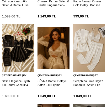
Crimson Kırmızı 6’lı
Crimson Kırmızı Saten &
Kadın Fantezi Kırmızı
Saten & Dantel Lüks
Dantel Lingerie Set –
Gold Detaylı Dansöz
Gecelik Seti 7055
Şık İç Çeyiz Takımı 7054
Kostümü 7039
1.599,00
TL
1.249,00
TL
999,00
TL
ÇEYIZEDAIRHERŞEY
ÇEYIZEDAIRHERŞEY
ÇEYIZEDAIRHERŞEY
Satin Elegance Siyah
SÉVRA Dantel Detaylı
Seraphina Luxe Beyaz
6’lı Dantel Gecelik &
Saten 3 lü Pijama
Sabahlıklı Saten Pijama
Pijama Seti 7026
Takımı
Set 7017
1.699,00
TL
1.049,00
TL
1.049,00
TL