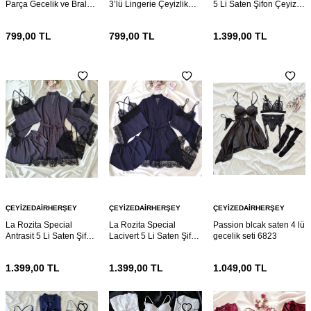
Parça Gecelik ve Bralet
3’lü Lingerie Çeyizlik
5 Li Saten Şifon Çeyiz
seti 6881
Set – Gecelik, Sütyen ve
Seti 6862
Külot
799,00
TL
799,00
TL
1.399,00
TL
ÇEYIZEDAIRHERŞEY
ÇEYIZEDAIRHERŞEY
ÇEYIZEDAIRHERŞEY
La Rozita Special
La Rozita Special
Passion blcak saten 4 lü
Antrasit 5 Li Saten Şifon
Lacivert 5 Li Saten Şifon
gecelik seti 6823
Çeyiz Seti 6857
Çeyiz Seti 6856
1.399,00
TL
1.399,00
TL
1.049,00
TL