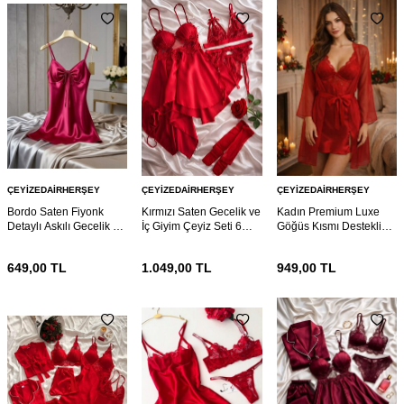
ÇEYIZEDAIRHERŞEY
ÇEYIZEDAIRHERŞEY
ÇEYIZEDAIRHERŞEY
Bordo Saten Fiyonk
Kırmızı Saten Gecelik ve
Kadın Premium Luxe
Detaylı Askılı Gecelik –
İç Giyim Çeyiz Seti 6
Göğüs Kısmı Destekli
Şık ve Mini Nightdress
Parça 7114
Dantelli Gecelik &
Sabahlık Takımı
649,00
TL
1.049,00
TL
949,00
TL