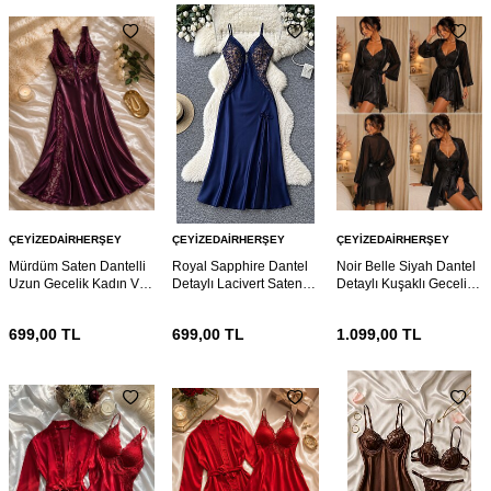
ÇEYIZEDAIRHERŞEY
ÇEYIZEDAIRHERŞEY
ÇEYIZEDAIRHERŞEY
Mürdüm Saten Dantelli
Royal Sapphire Dantel
Noir Belle Siyah Dantel
Uzun Gecelik Kadın V
Detaylı Lacivert Saten
Detaylı Kuşaklı Gecelik
Yaka Yırtmaç Detaylı
Gecelik – İnce Askılı
ve Sabahlık Takımı 7207
Lüks Gecelik 7219
Zarif Ev Giyimi Elbisesi
699,00
TL
699,00
TL
1.099,00
TL
7208