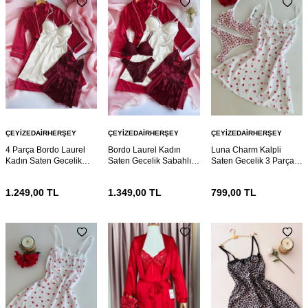
ÇEYIZEDAIRHERŞEY
ÇEYIZEDAIRHERŞEY
ÇEYIZEDAIRHERŞEY
4 Parça Bordo Laurel
Bordo Laurel Kadın
Luna Charm Kalpli
Kadın Saten Gecelik
Saten Gecelik Sabahlık
Saten Gecelik 3 Parça
Sabahlık Çeyiz Seti
Çeyiz Seti 6920
Gecelik ve Bralet seti
6921
6895
1.249,00
TL
1.349,00
TL
799,00
TL