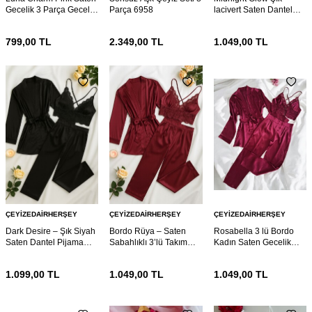
Gecelik 3 Parça Gecelik
Parça 6958
lacivert Saten Dantel
ve Bralet seti 6953
Pijama 6942
799,00
TL
2.349,00
TL
1.049,00
TL
ÇEYIZEDAIRHERŞEY
ÇEYIZEDAIRHERŞEY
ÇEYIZEDAIRHERŞEY
Dark Desire – Şık Siyah
Bordo Rüya – Saten
Rosabella 3 lü Bordo
Saten Dantel Pijama
Sabahlıklı 3’lü Takım
Kadın Saten Gecelik
Seti (3 Parça) 6941
6940
Sabahlık Çeyiz Seti
6930
1.099,00
TL
1.049,00
TL
1.049,00
TL