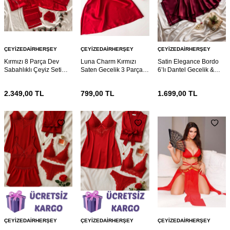
ÇEYIZEDAIRHERŞEY
ÇEYIZEDAIRHERŞEY
ÇEYIZEDAIRHERŞEY
Kırmızı 8 Parça Dev
Luna Charm Kırmızı
Satin Elegance Bordo
Sabahlıklı Çeyiz Seti
Saten Gecelik 3 Parça
6’lı Dantel Gecelik &
7082
Gecelik ve Bralet seti
Pijama Seti 7072
7074
2.349,00
TL
799,00
TL
1.699,00
TL
ÇEYIZEDAIRHERŞEY
ÇEYIZEDAIRHERŞEY
ÇEYIZEDAIRHERŞEY