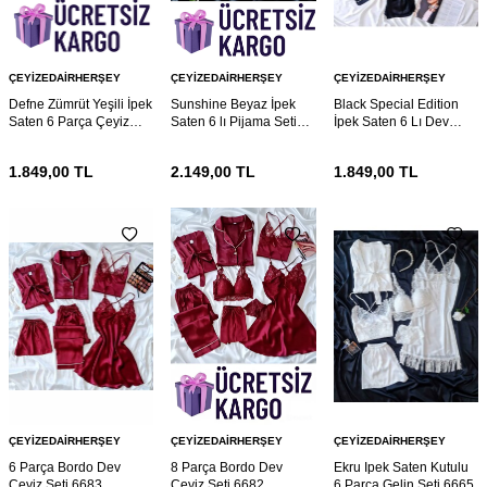
ÇEYIZEDAIRHERŞEY
ÇEYIZEDAIRHERŞEY
ÇEYIZEDAIRHERŞEY
Defne Zümrüt Yeşili İpek
Sunshine Beyaz İpek
Black Special Edition
Saten 6 Parça Çeyiz
Saten 6 lı Pijama Seti
İpek Saten 6 Lı Dev
Seti 6738
6734
Çeyiz Seti 6730
1.849,00
TL
2.149,00
TL
1.849,00
TL
ÇEYIZEDAIRHERŞEY
ÇEYIZEDAIRHERŞEY
ÇEYIZEDAIRHERŞEY
6 Parça Bordo Dev
8 Parça Bordo Dev
Ekru Ipek Saten Kutulu
Çeyiz Seti 6683
Çeyiz Seti 6682
6 Parça Gelin Seti 6665