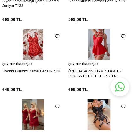
Siyah Korse Detaylı Çoraplı Fantezi
Blanor Kırmızı Comfort Gecelik 7128
Jartiyer 7133
699,00
TL
599,00
TL
ÇEYIZEDAIRHERŞEY
ÇEYIZEDAIRHERŞEY
Fiyonklu Kırmızı Dantel Gecelik 7126
ÖZEL TASARIM KIRMIZI FANTEZI
PARLAK DERI GECELİK 7097
649,00
TL
699,00
TL