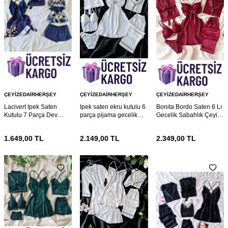
ÇEYIZEDAIRHERŞEY
ÇEYIZEDAIRHERŞEY
ÇEYIZEDAIRHERŞEY
Lacivert Ipek Saten
Ipek saten ekru kutulu 6
Bonita Bordo Saten 6 Lı
Kutulu 7 Parça Dev
parça pijama gecelik
Gecelik Sabahlık Çeyiz
Gelin Seti 6862
gelin seti 6769
Seti 6767
1.649,00
TL
2.149,00
TL
2.349,00
TL