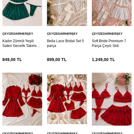
ÇEYIZEDAIRHERŞEY
ÇEYIZEDAIRHERŞEY
ÇEYIZEDAIRHERŞEY
Kadın Zümrüt Yeşili
Bella Lace Bridal Set 5
Soft Bride Premium 7
Saten Gecelik Takımı
parça
Parça Çeyiz Seti
4’lü Dantel Detaylı
Şortlu Pijama Sütyen
849,00
TL
899,00
TL
1.249,00
TL
Çeyizlik Set
ÇEYIZEDAIRHERŞEY
ÇEYIZEDAIRHERŞEY
ÇEYIZEDAIRHERŞEY