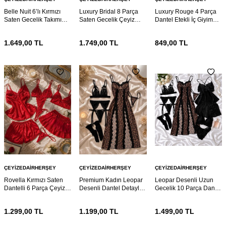
Belle Nuit 6’lı Kırmızı
Luxury Bridal 8 Parça
Luxury Rouge 4 Parça
Saten Gecelik Takımı
Saten Gecelik Çeyiz
Dantel Etekli İç Giyim
Dantelli Sabahlıklı Çeyiz
Sabahlık Takımı
Takımı
Seti
1.649,00
TL
1.749,00
TL
849,00
TL
ÇEYIZEDAIRHERŞEY
ÇEYIZEDAIRHERŞEY
ÇEYIZEDAIRHERŞEY
Rovella Kırmızı Saten
Premium Kadın Leopar
Leopar Desenli Uzun
Dantelli 6 Parça Çeyiz
Desenli Dantel Detaylı 6
Gecelik 10 Parça Dantel
Gecelik ve Sabahlık Seti
Parça Gecelik Takımı
Detaylı Kadın Ev Giyim
ve Çeyiz Seti
1.299,00
TL
1.199,00
TL
1.499,00
TL