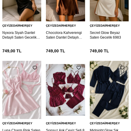
ÇEYIZEDAIRHERŞEY
ÇEYIZEDAIRHERŞEY
ÇEYIZEDAIRHERŞEY
Nyxora Siyah Dantel
Chocolora Kahverengi
Secret Glow Beyaz
Detayli Saten Gecelik
Saten Dantel Detaylı
Saten Gecelik 6983
6985
Askılı Gecelik 6985
749,00
TL
749,00
TL
749,00
TL
ÇEYIZEDAIRHERŞEY
ÇEYIZEDAIRHERŞEY
ÇEYIZEDAIRHERŞEY
Luna Charm Pink Saten
Sonsuz Aşk Çeyiz Seti 8
Midnight Glow Şık