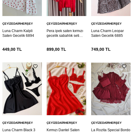
ÇEYIZEDAIRHERŞEY
ÇEYIZEDAIRHERŞEY
ÇEYIZEDAIRHERŞEY
Luna Charm Kalpli
Pera ipek saten kırmızı
Luna Charm Leopar
Saten Gecelik 6894
gecelik sabahlık seti
Saten Gecelik 6885
6886
449,00
TL
899,00
TL
749,00
TL
ÇEYIZEDAIRHERŞEY
ÇEYIZEDAIRHERŞEY
ÇEYIZEDAIRHERŞEY
Luna Charm Black 3
Kırmızı Dantel Saten
La Rozita Special Bordo