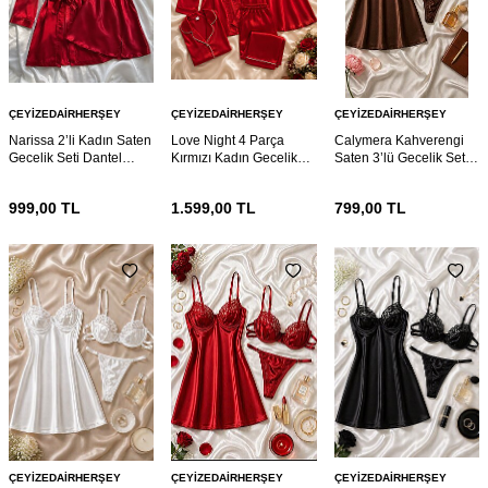
ÇEYIZEDAIRHERŞEY
ÇEYIZEDAIRHERŞEY
ÇEYIZEDAIRHERŞEY
Narissa 2’li Kadın Saten
Love Night 4 Parça
Calymera Kahverengi
Gecelik Seti Dantel
Kırmızı Kadın Gecelik
Saten 3’lü Gecelik Seti –
Detaylı Sabahlıklı
Çeyiz Seti
Dantel Detaylı Sütyen
Kırmızı Gecelik Takımı
Takım
999,00
TL
1.599,00
TL
799,00
TL
ÇEYIZEDAIRHERŞEY
ÇEYIZEDAIRHERŞEY
ÇEYIZEDAIRHERŞEY