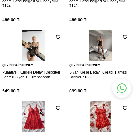
dantelli özel bölgesi açık bodysuid
dantelli özel bölgesi açık bodysuid
7144
7143
499,00
TL
499,00
TL
ÇEYIZEDAIRHERŞEY
ÇEYIZEDAIRHERŞEY
Puantiyeli Kurdele Detaylı Dekolteli
Siyah Korse Detaylı Çoraplı Fantezi
Fantezi Siyah Tül Transparan
Jartiyer 7133
Babydoll 7136
549,00
TL
699,00
TL