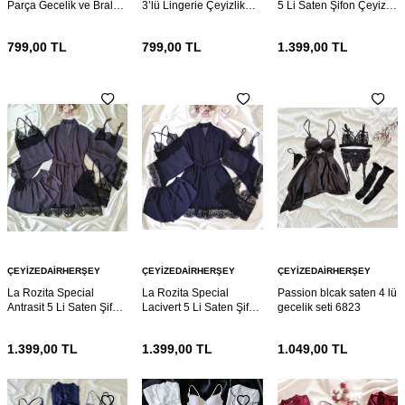
Parça Gecelik ve Bralet
3’lü Lingerie Çeyizlik
5 Li Saten Şifon Çeyiz
seti 6881
Set – Gecelik, Sütyen ve
Seti 6862
Külot
799,00
TL
799,00
TL
1.399,00
TL
ÇEYIZEDAIRHERŞEY
ÇEYIZEDAIRHERŞEY
ÇEYIZEDAIRHERŞEY
La Rozita Special
La Rozita Special
Passion blcak saten 4 lü
Antrasit 5 Li Saten Şifon
Lacivert 5 Li Saten Şifon
gecelik seti 6823
Çeyiz Seti 6857
Çeyiz Seti 6856
1.399,00
TL
1.399,00
TL
1.049,00
TL