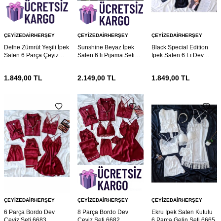
ÇEYIZEDAIRHERŞEY
ÇEYIZEDAIRHERŞEY
ÇEYIZEDAIRHERŞEY
Defne Zümrüt Yeşili İpek
Sunshine Beyaz İpek
Black Special Edition
Saten 6 Parça Çeyiz
Saten 6 lı Pijama Seti
İpek Saten 6 Lı Dev
Seti 6738
6734
Çeyiz Seti 6730
1.849,00
TL
2.149,00
TL
1.849,00
TL
ÇEYIZEDAIRHERŞEY
ÇEYIZEDAIRHERŞEY
ÇEYIZEDAIRHERŞEY
6 Parça Bordo Dev
8 Parça Bordo Dev
Ekru Ipek Saten Kutulu
Çeyiz Seti 6683
Çeyiz Seti 6682
6 Parça Gelin Seti 6665