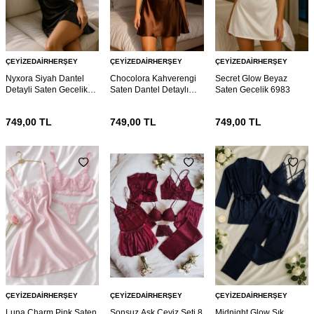
ÇEYIZEDAIRHERŞEY
ÇEYIZEDAIRHERŞEY
ÇEYIZEDAIRHERŞEY
Nyxora Siyah Dantel
Chocolora Kahverengi
Secret Glow Beyaz
Detayli Saten Gecelik
Saten Dantel Detaylı
Saten Gecelik 6983
6985
Askılı Gecelik 6985
749,00
TL
749,00
TL
749,00
TL
ÇEYIZEDAIRHERŞEY
ÇEYIZEDAIRHERŞEY
ÇEYIZEDAIRHERŞEY
Luna Charm Pink Saten
Sonsuz Aşk Çeyiz Seti 8
Midnight Glow Şık