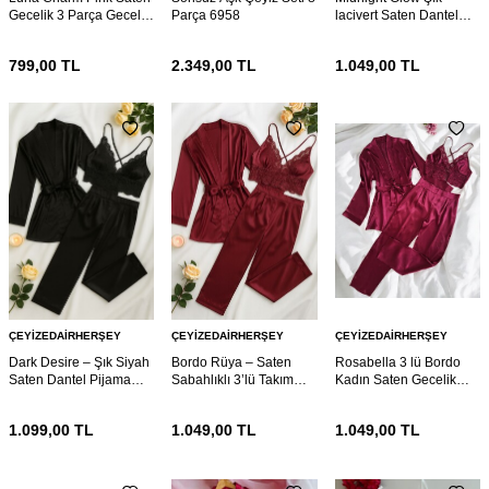
Gecelik 3 Parça Gecelik
Parça 6958
lacivert Saten Dantel
ve Bralet seti 6953
Pijama 6942
799,00
TL
2.349,00
TL
1.049,00
TL
ÇEYIZEDAIRHERŞEY
ÇEYIZEDAIRHERŞEY
ÇEYIZEDAIRHERŞEY
Dark Desire – Şık Siyah
Bordo Rüya – Saten
Rosabella 3 lü Bordo
Saten Dantel Pijama
Sabahlıklı 3’lü Takım
Kadın Saten Gecelik
Seti (3 Parça) 6941
6940
Sabahlık Çeyiz Seti
6930
1.099,00
TL
1.049,00
TL
1.049,00
TL