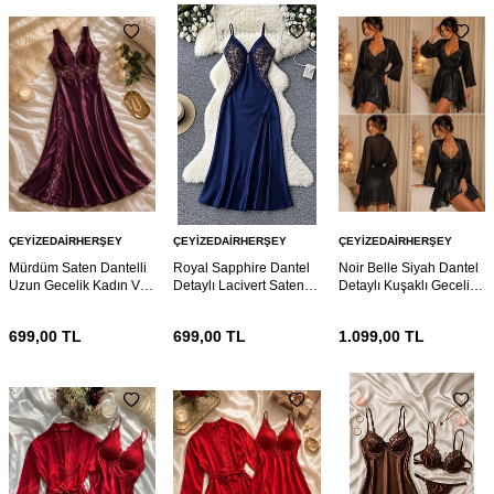
ÇEYIZEDAIRHERŞEY
ÇEYIZEDAIRHERŞEY
ÇEYIZEDAIRHERŞEY
Mürdüm Saten Dantelli
Royal Sapphire Dantel
Noir Belle Siyah Dantel
Uzun Gecelik Kadın V
Detaylı Lacivert Saten
Detaylı Kuşaklı Gecelik
Yaka Yırtmaç Detaylı
Gecelik – İnce Askılı
ve Sabahlık Takımı 7207
Lüks Gecelik 7219
Zarif Ev Giyimi Elbisesi
699,00
TL
699,00
TL
1.099,00
TL
7208