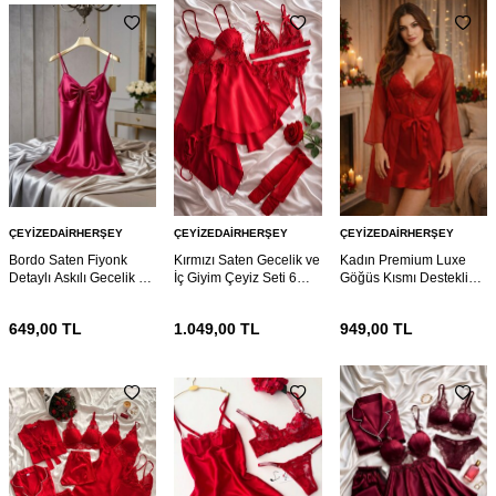
ÇEYIZEDAIRHERŞEY
ÇEYIZEDAIRHERŞEY
ÇEYIZEDAIRHERŞEY
Bordo Saten Fiyonk
Kırmızı Saten Gecelik ve
Kadın Premium Luxe
Detaylı Askılı Gecelik –
İç Giyim Çeyiz Seti 6
Göğüs Kısmı Destekli
Şık ve Mini Nightdress
Parça 7114
Dantelli Gecelik &
Sabahlık Takımı
649,00
TL
1.049,00
TL
949,00
TL