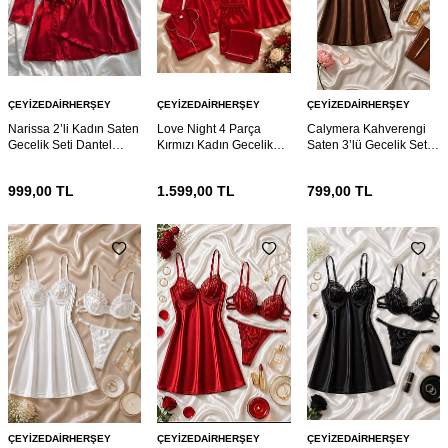
ÇEYIZEDAIRHERŞEY
ÇEYIZEDAIRHERŞEY
ÇEYIZEDAIRHERŞEY
Narissa 2’li Kadın Saten
Love Night 4 Parça
Calymera Kahverengi
Gecelik Seti Dantel
Kırmızı Kadın Gecelik
Saten 3’lü Gecelik Seti –
Detaylı Sabahlıklı
Çeyiz Seti
Dantel Detaylı Sütyen
Kırmızı Gecelik Takımı
Takım
999,00
TL
1.599,00
TL
799,00
TL
ÇEYIZEDAIRHERŞEY
ÇEYIZEDAIRHERŞEY
ÇEYIZEDAIRHERŞEY