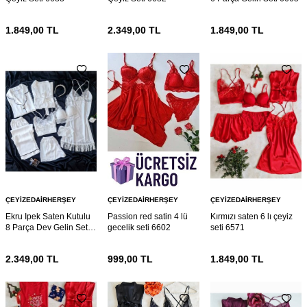
1.849,00
TL
2.349,00
TL
1.849,00
TL
ÇEYIZEDAIRHERŞEY
ÇEYIZEDAIRHERŞEY
ÇEYIZEDAIRHERŞEY
Ekru Ipek Saten Kutulu
Passion red satin 4 lü
Kırmızı saten 6 lı çeyiz
8 Parça Dev Gelin Seti
gecelik seti 6602
seti 6571
6664
2.349,00
TL
999,00
TL
1.849,00
TL