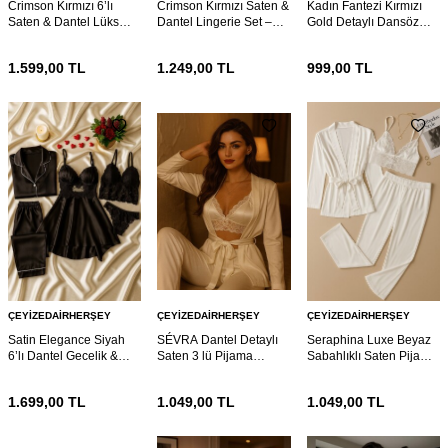
Crimson Kırmızı 6’lı
Crimson Kırmızı Saten &
Kadın Fantezi Kırmızı
Saten & Dantel Lüks
Dantel Lingerie Set –
Gold Detaylı Dansöz
Gecelik Seti 7055
Şık İç Çeyiz Takımı 7054
Kostümü 7039
1.599,00
TL
1.249,00
TL
999,00
TL
ÇEYIZEDAIRHERŞEY
ÇEYIZEDAIRHERŞEY
ÇEYIZEDAIRHERŞEY
Satin Elegance Siyah
SÉVRA Dantel Detaylı
Seraphina Luxe Beyaz
6’lı Dantel Gecelik &
Saten 3 lü Pijama
Sabahlıklı Saten Pijama
Pijama Seti 7026
Takımı
Set 7017
1.699,00
TL
1.049,00
TL
1.049,00
TL