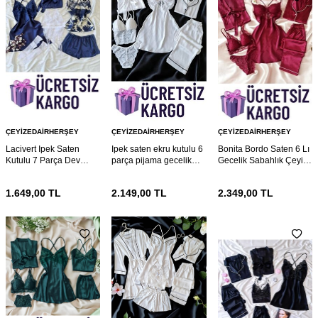
ÇEYIZEDAIRHERŞEY
ÇEYIZEDAIRHERŞEY
ÇEYIZEDAIRHERŞEY
Lacivert Ipek Saten
Ipek saten ekru kutulu 6
Bonita Bordo Saten 6 Lı
Kutulu 7 Parça Dev
parça pijama gecelik
Gecelik Sabahlık Çeyiz
Gelin Seti 6862
gelin seti 6769
Seti 6767
1.649,00
TL
2.149,00
TL
2.349,00
TL