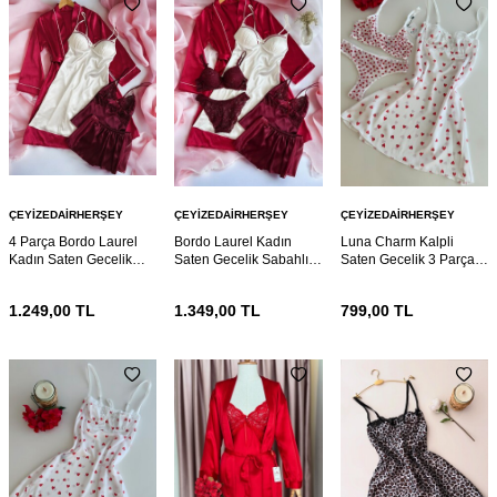
ÇEYIZEDAIRHERŞEY
ÇEYIZEDAIRHERŞEY
ÇEYIZEDAIRHERŞEY
4 Parça Bordo Laurel
Bordo Laurel Kadın
Luna Charm Kalpli
Kadın Saten Gecelik
Saten Gecelik Sabahlık
Saten Gecelik 3 Parça
Sabahlık Çeyiz Seti
Çeyiz Seti 6920
Gecelik ve Bralet seti
6921
6895
1.249,00
TL
1.349,00
TL
799,00
TL