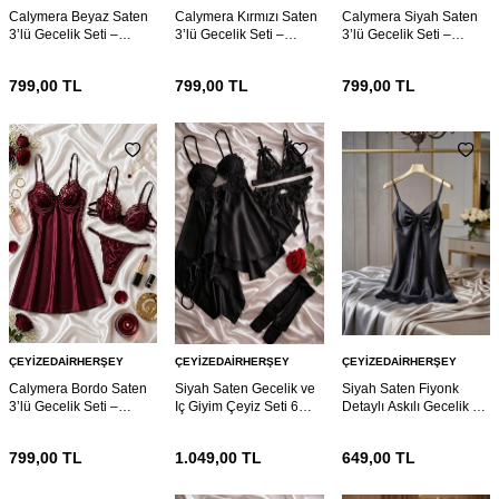
Calymera Beyaz Saten
Calymera Kırmızı Saten
Calymera Siyah Saten
3’lü Gecelik Seti –
3’lü Gecelik Seti –
3’lü Gecelik Seti –
Dantel Detaylı Sütyen
Dantel Detaylı Sütyen
Dantel Detaylı Sütyen
Takım
Takım
Takım
799,00
TL
799,00
TL
799,00
TL
ÇEYIZEDAIRHERŞEY
ÇEYIZEDAIRHERŞEY
ÇEYIZEDAIRHERŞEY
Calymera Bordo Saten
Siyah Saten Gecelik ve
Siyah Saten Fiyonk
3’lü Gecelik Seti –
Iç Giyim Çeyiz Seti 6
Detaylı Askılı Gecelik –
Dantel Detaylı Sütyen
Parça 7168
Şık ve Mini Nightdress
Takım
799,00
TL
1.049,00
TL
649,00
TL