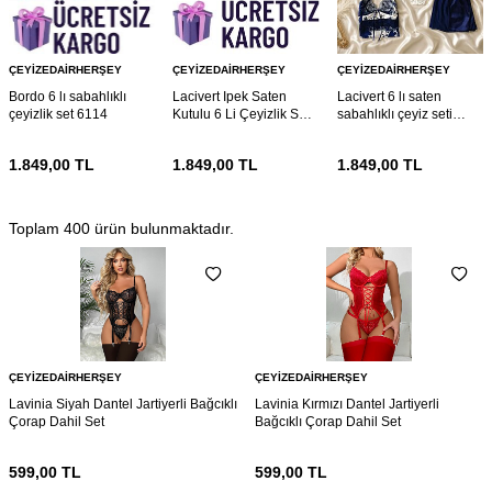
ÇEYIZEDAIRHERŞEY
ÇEYIZEDAIRHERŞEY
ÇEYIZEDAIRHERŞEY
Bordo 6 lı sabahlıklı
Lacivert Ipek Saten
Lacivert 6 lı saten
çeyizlik set 6114
Kutulu 6 Li Çeyizlik Set
sabahlıklı çeyiz seti
6021
5922
1.849,00
TL
1.849,00
TL
1.849,00
TL
Toplam
400
ürün bulunmaktadır.
ÇEYIZEDAIRHERŞEY
ÇEYIZEDAIRHERŞEY
Lavinia Siyah Dantel Jartiyerli Bağcıklı
Lavinia Kırmızı Dantel Jartiyerli
Çorap Dahil Set
Bağcıklı Çorap Dahil Set
599,00
TL
599,00
TL