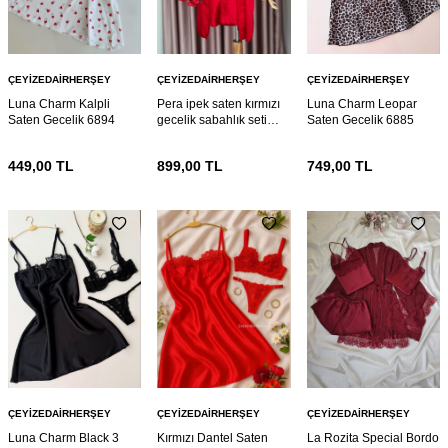
ÇEYIZEDAIRHERŞEY
ÇEYIZEDAIRHERŞEY
ÇEYIZEDAIRHERŞEY
Luna Charm Kalpli
Pera ipek saten kırmızı
Luna Charm Leopar
Saten Gecelik 6894
gecelik sabahlık seti
Saten Gecelik 6885
6886
449,00
TL
899,00
TL
749,00
TL
ÇEYIZEDAIRHERŞEY
ÇEYIZEDAIRHERŞEY
ÇEYIZEDAIRHERŞEY
Luna Charm Black 3
Kırmızı Dantel Saten
La Rozita Special Bordo