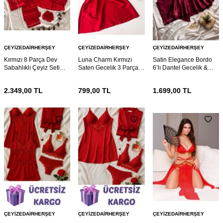
ÇEYIZEDAIRHERŞEY
ÇEYIZEDAIRHERŞEY
ÇEYIZEDAIRHERŞEY
Kırmızı 8 Parça Dev
Luna Charm Kırmızı
Satin Elegance Bordo
Sabahlıklı Çeyiz Seti
Saten Gecelik 3 Parça
6’lı Dantel Gecelik &
7082
Gecelik ve Bralet seti
Pijama Seti 7072
7074
2.349,00
TL
799,00
TL
1.699,00
TL
ÇEYIZEDAIRHERŞEY
ÇEYIZEDAIRHERŞEY
ÇEYIZEDAIRHERŞEY