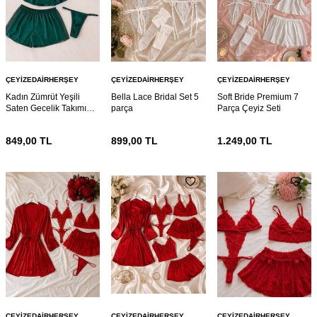
ÇEYIZEDAIRHERŞEY
ÇEYIZEDAIRHERŞEY
ÇEYIZEDAIRHERŞEY
Kadın Zümrüt Yeşili
Bella Lace Bridal Set 5
Soft Bride Premium 7
Saten Gecelik Takımı
parça
Parça Çeyiz Seti
4’lü Dantel Detaylı
Şortlu Pijama Sütyen
849,00
TL
899,00
TL
1.249,00
TL
Çeyizlik Set
ÇEYIZEDAIRHERŞEY
ÇEYIZEDAIRHERŞEY
ÇEYIZEDAIRHERŞEY