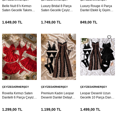
Belle Nuit 6’lı Kırmızı
Luxury Bridal 8 Parça
Luxury Rouge 4 Parça
Saten Gecelik Takımı
Saten Gecelik Çeyiz
Dantel Etekli İç Giyim
Dantelli Sabahlıklı Çeyiz
Sabahlık Takımı
Takımı
Seti
1.649,00
TL
1.749,00
TL
849,00
TL
ÇEYIZEDAIRHERŞEY
ÇEYIZEDAIRHERŞEY
ÇEYIZEDAIRHERŞEY
Rovella Kırmızı Saten
Premium Kadın Leopar
Leopar Desenli Uzun
Dantelli 6 Parça Çeyiz
Desenli Dantel Detaylı 6
Gecelik 10 Parça Dantel
Gecelik ve Sabahlık Seti
Parça Gecelik Takımı
Detaylı Kadın Ev Giyim
ve Çeyiz Seti
1.299,00
TL
1.199,00
TL
1.499,00
TL